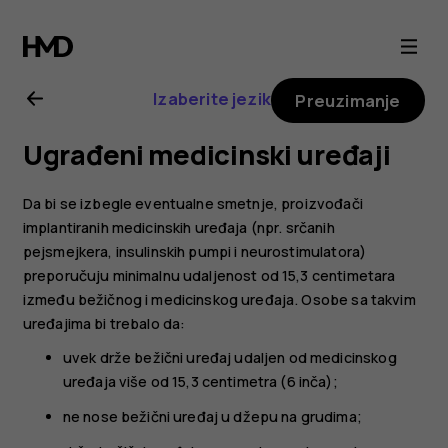
Nokia
6.2
Izaberite jezik
Preuzimanje
uputstvo
Ugrađeni medicinski uređaji
za
Da bi se izbegle eventualne smetnje, proizvođači
korisnika
implantiranih medicinskih uređaja (npr. srčanih
pejsmejkera, insulinskih pumpi i neurostimulatora)
preporučuju minimalnu udaljenost od 15,3 centimetara
između bežičnog i medicinskog uređaja. Osobe sa takvim
uređajima bi trebalo da:
uvek drže bežični uređaj udaljen od medicinskog
uređaja više od 15,3 centimetra (6 inča);
ne nose bežični uređaj u džepu na grudima;