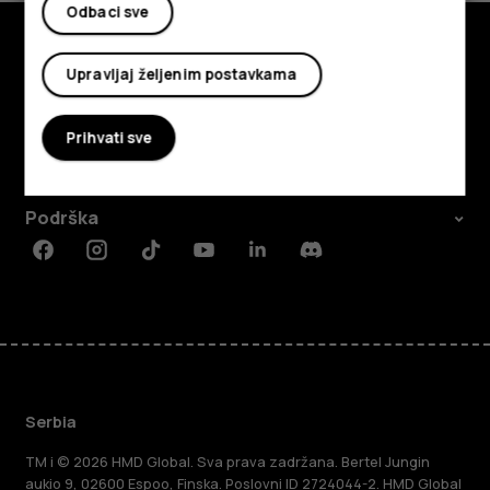
Odbaci sve
Upravljaj željenim postavkama
Istražite
O kompaniji
Prihvati sve
Planet and people
Podrška
Facebook
Instagram
Tiktok
Youtube
Linkedin
Discord
Serbia
TM i © 2026 HMD Global. Sva prava zadržana. Bertel Jungin
aukio 9, 02600 Espoo, Finska. Poslovni ID 2724044-2. HMD Global