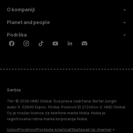
O kompaniji
Planet and people
Podrška
Facebook
Instagram
Tiktok
Youtube
Linkedin
Discord
Serbia
TM i © 2026 HMD Global. Sva prava zadržana. Bertel Jungin
aukio 9, 02600 Espoo, Finska. Poslovni ID 2724044-2. HMD Global
Oy je nosilac licence za telefone marke Nokia. Nokia je
registrovana robna marka korporacije Nokia.
Uslovi
Privatnost
Postavke kolačića
Etika
Speak Up channel