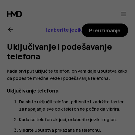
Nokia
6.2
Izaberite jezik
Preuzimanje
uputstvo
Uključivanje i podešavanje
za
telefona
korisnika
Kada prvi put uključite telefon, on vam daje uputstva kako
da podesite mrežne veze i podešavanja telefona.
Uključivanje telefona
Da biste uključili telefon, pritisnite i zadržite taster
za napajanje sve dok telefon ne počne da vibrira.
Kada se telefon uključi, odaberite jezik i region.
Sledite uputstva prikazana na telefonu.