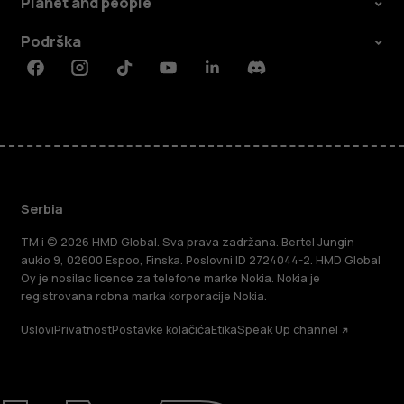
Planet and people
Podrška
Facebook
Instagram
Tiktok
Youtube
Linkedin
Discord
Serbia
TM i © 2026 HMD Global. Sva prava zadržana. Bertel Jungin
aukio 9, 02600 Espoo, Finska. Poslovni ID 2724044-2. HMD Global
Oy je nosilac licence za telefone marke Nokia. Nokia je
registrovana robna marka korporacije Nokia.
Uslovi
Privatnost
Postavke kolačića
Etika
Speak Up channel