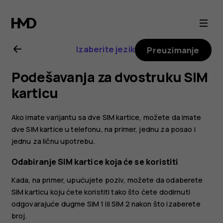
Nokia
6.2
Izaberite jezik
Preuzimanje
uputstvo
Podešavanja za dvostruku SIM
za
karticu
korisnika
Ako imate varijantu sa dve SIM kartice, možete da imate
dve SIM kartice u telefonu, na primer, jednu za posao i
jednu za ličnu upotrebu.
Odabiranje SIM kartice koja će se koristiti
Kada, na primer, upućujete poziv, možete da odaberete
SIM karticu koju ćete koristiti tako što ćete dodirnuti
odgovarajuće dugme SIM 1 ili SIM 2 nakon što izaberete
broj.