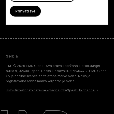
Podrška
Prihvati sve
Facebook
Instagram
Tiktok
Youtube
Linkedin
Discord
Serbia
TM i © 2026 HMD Global. Sva prava zadržana. Bertel Jungin
aukio 9, 02600 Espoo, Finska. Poslovni ID 2724044-2. HMD Global
Oy je nosilac licence za telefone marke Nokia. Nokia je
registrovana robna marka korporacije Nokia.
Uslovi
Privatnost
Postavke kolačića
Etika
Speak Up channel