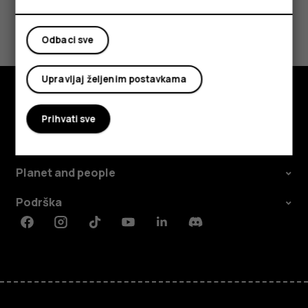
Da li vam je ovo bilo korisno?
Odbaci sve
Da
Ne
Upravljaj željenim postavkama
Istražite
Prihvati sve
O kompaniji
Planet and people
Podrška
Facebook
Instagram
Tiktok
Youtube
Linkedin
Discord