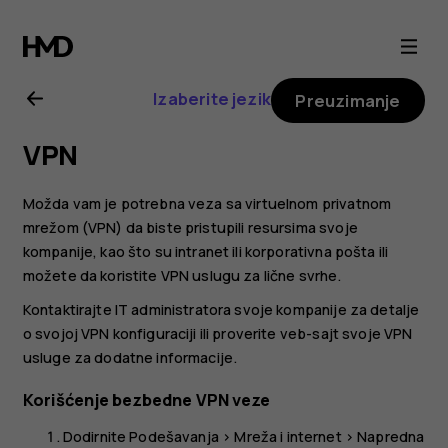
Nokia
6.2
Izaberite jezik
Preuzimanje
uputstvo
VPN
za
Možda vam je potrebna veza sa virtuelnom privatnom
korisnika
mrežom (VPN) da biste pristupili resursima svoje
kompanije, kao što su intranet ili korporativna pošta ili
možete da koristite VPN uslugu za lične svrhe.
Kontaktirajte IT administratora svoje kompanije za detalje
o svojoj VPN konfiguraciji ili proverite veb-sajt svoje VPN
usluge za dodatne informacije.
Korišćenje bezbedne VPN veze
Dodirnite
Podešavanja
>
Mreža i internet
>
Napredna