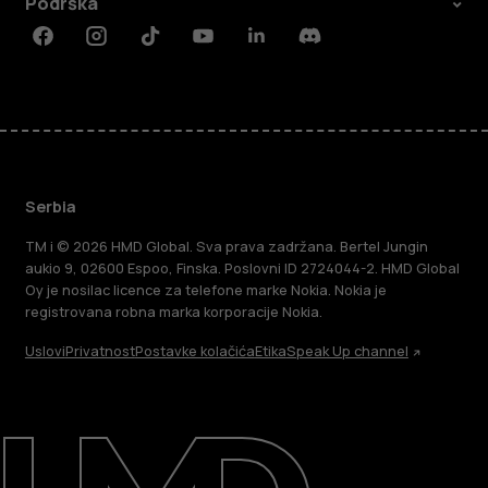
Podrška
Facebook
Instagram
Tiktok
Youtube
Linkedin
Discord
Serbia
TM i © 2026 HMD Global. Sva prava zadržana. Bertel Jungin
aukio 9, 02600 Espoo, Finska. Poslovni ID 2724044-2. HMD Global
Oy je nosilac licence za telefone marke Nokia. Nokia je
registrovana robna marka korporacije Nokia.
Uslovi
Privatnost
Postavke kolačića
Etika
Speak Up channel
O kompaniji