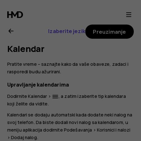
Nokia
6.2
Izaberite jezik
Preuzimanje
uputstvo
Kalendar
za
Pratite vreme – saznajte kako da vaše obaveze, zadaci i
korisnika
rasporedi budu ažurirani.
Upravljanje kalendarima
Dodirnite
Kalendar
>
, a zatim izaberite tip kalendara
dehaze
koji želite da vidite.
Kalendari se dodaju automatski kada dodate neki nalog na
svoj telefon. Da biste dodali novi nalog sa kalendarom, u
meniju aplikacija dodirnite
Podešavanja
>
Korisnici i nalozi
>
Dodaj nalog
.