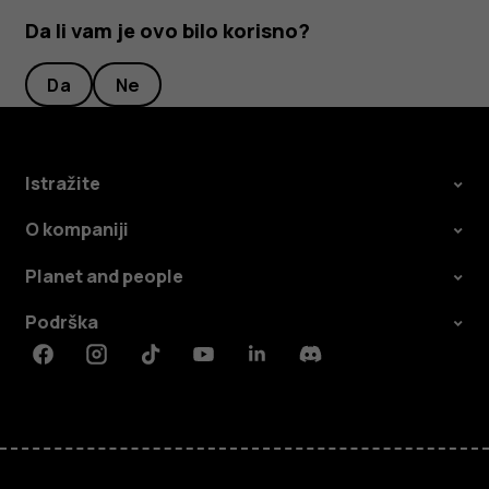
Da li vam je ovo bilo korisno?
Da
Ne
Istražite
O kompaniji
Planet and people
Podrška
Facebook
Instagram
Tiktok
Youtube
Linkedin
Discord