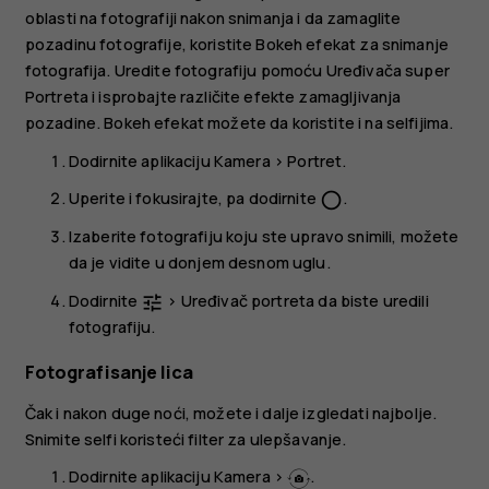
oblasti na fotografiji nakon snimanja i da zamaglite
pozadinu fotografije, koristite Bokeh efekat za snimanje
fotografija. Uredite fotografiju pomoću Uređivača super
Portreta i isprobajte različite efekte zamagljivanja
pozadine. Bokeh efekat možete da koristite i na selfijima.
Dodirnite aplikaciju
Kamera
>
Portret
.
Uperite i fokusirajte, pa dodirnite
.
panorama_fish_eye
Izaberite fotografiju koju ste upravo snimili, možete
da je vidite u donjem desnom uglu.
Dodirnite
>
Uređivač portreta
da biste uredili
tune
fotografiju.
Fotografisanje lica
Čak i nakon duge noći, možete i dalje izgledati najbolje.
Snimite selfi koristeći filter za ulepšavanje.
Dodirnite aplikaciju
Kamera
>
.