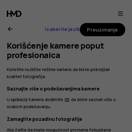
Nokia
6.2
Izaberite jezik
Preuzimanje
uputstvo
Korišćenje kamere poput
za
profesionalca
korisnika
Koristite različite režime kamere da biste poboljšali
kvalitet fotografija.
Saznajte više o podešavanjima kamere
U aplikaciji Kamera dodirnite
da biste saznali više o
menu
svakom podešavanju.
Zamaglite pozadinu fotografije
Ako želite da imate mogućnost promene fokusirane