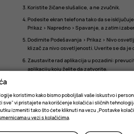
Koristite žičane slušalice, a ne zvučnik.
Podesite ekran telefona tako da se isključuj
Prikaz
>
Napredno
>
Spavanje
, a zatim izabe
Dodirnite
Podešavanja
>
Prikaz
>
Nivo osvetl
klizač za nivo osvetljenosti. Uverite se da 
Zaustavite rad aplikacija u pozadini: prevuc
aplikaciju koju želite da zatvorite.
ića
Omogućite opciju
Štednja baterije
. Ograniči
često. Obaveštenja tih aplikacija tada mogu 
logije koristimo kako bismo poboljšali vaše iskustvo i person
Štednja baterije
.
i sve” vi pristajete na korišćenje kolačića i sličnih tehnologi
Uključite funkciju štednje napajanja: dodirn
ku izmeniti tako što ćete kliknuti na vezu „Postavke kolači
smernicama u vezi s kolačićima
.
prebacite prekidač na
Uključeno
.
Koristite selektivno usluge lociranja: isključ