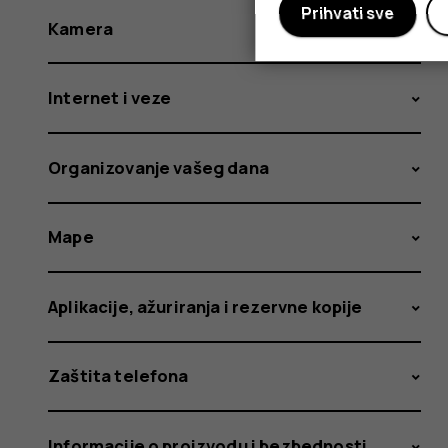
Prihvati sve
Kamera
Internet i veze
Organizovanje vašeg dana
Mape
Aplikacije, ažuriranja i rezervne kopije
Zaštita telefona
Informacije o proizvodu i bezbednosti