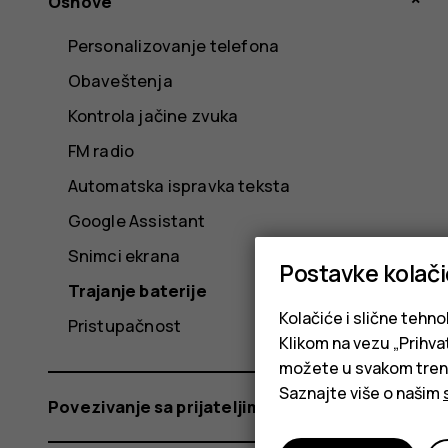
Osnove
Personalizovanje telefona
Obaveštenja
Kontrola jačine zvuka
FM radio
Automatska ispravka teksta
Google Assistant
Snimci ekrana
Postavke kolač
Trajanje baterije
Kolačiće i slične tehno
Pristupačnost
Klikom na vezu „Prihvat
možete u svakom trenut
Saznajte više o našim
Povezivanje sa prijateljima i porodicom