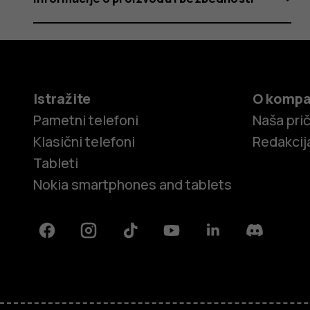
Istražite
O kompa
Pametni telefoni
Naša pri
Klasični telefoni
Redakcij
Tableti
Nokia smartphones and tablets
Facebook
Instagram
Tiktok
Youtube
Linkedin
Discord