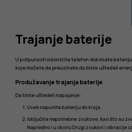
Trajanje baterije
U potpunosti iskoristite telefon dok imate bateriju
koje možete da preuzmete da biste uštedeli energ
Produžavanje trajanja baterije
Da biste uštedeli napajanje:
Uvek napunite bateriju do kraja.
Isključite nepotrebne zvukove, kao što su zv
Napredno
i u okviru
Drugi zvukovi i vibracije
iz