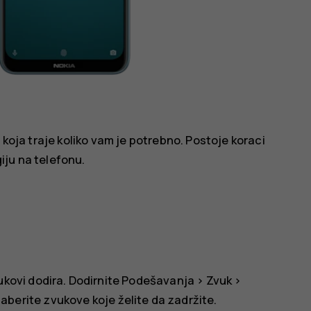
 koja traje koliko vam je potrebno. Postoje koraci
iju na telefonu.
ukovi dodira. Dodirnite
Podešavanja
>
Zvuk
>
aberite zvukove koje želite da zadržite.