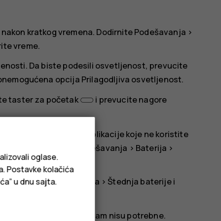
e nakon kratkog vremena. Dodirnite
Podešavanja
>
rite vreme.
jenosti
. Da biste podesili osvetljenost, prevucite
je onemogućena opcija
Prilagodljiva osvetljenost
.
ite taster za početak
i prevucite nagore
te trošenje baterije za aplikacije koje ne koristite
da kasne. Dodirnite
Podešavanja
>
Baterija
>
alizovali oglase.
ja. Postavke kolačića
ite
Podešavanja
>
Baterija
>
Štednja baterije
i
ća” u dnu sajta.
ite usluge lociranja kada vam nisu potrebne.