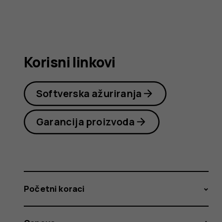
korisnika
Korisni linkovi
Softverska ažuriranja
Garancija proizvoda
Početni koraci