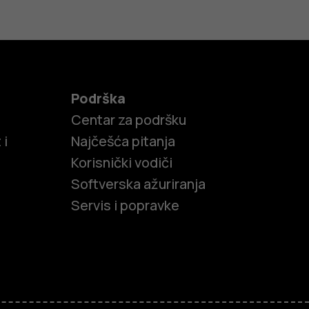
Podrška
Centar za podršku
 i
Najčešća pitanja
Korisnički vodiči
Softverska ažuriranja
Servis i popravke