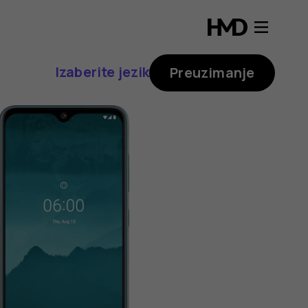
Izaberite jezik
Preuzimanje