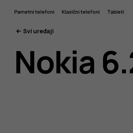
Nokia
Pametni telefoni
Klasični telefoni
Tableti
Svi uređaji
6.2
Nokia 6.
uputstvo
za