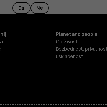
Da
Ne
niji
Planet and people
ča
Održivost
a
Bezbednost, privatnost
usklađenost