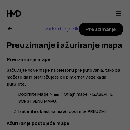
Nokia
6.2
Izaberite jezik
Preuzimanje
uputstvo
Preuzimanje i ažuriranje mapa
za
Preuzimanje mape
korisnika
Sačuvajte nove mape na telefonu pre putovanja, tako da
možete da ih pretražujete bez internet veze kada
putujete.
Dodirnite
Mape
>
>
Oflajn mape
>
IZABERITE
menu
SOPSTVENU MAPU
.
Izaberite oblast na mapi i dodirnite
PREUZMI
.
Ažuriranje postojeće mape