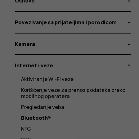
Osnove
Povezivanje sa prijateljima i porodicom
Kamera
Internet i veze
Aktiviranje Wi-Fi veze
Korišćenje veze za prenos podataka preko
mobilnog operatera
Pregledanje veba
Bluetooth®
NFC