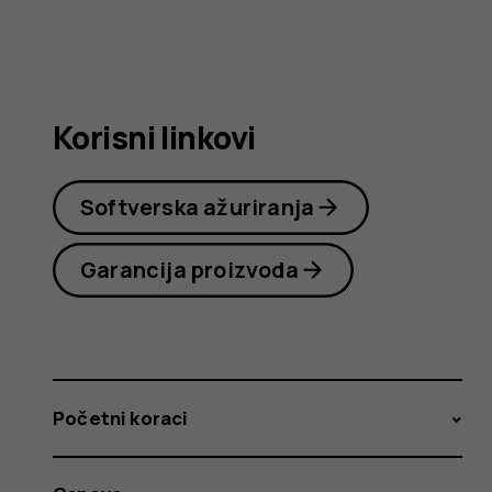
korisnika
Korisni linkovi
Softverska ažuriranja
Garancija proizvoda
Početni koraci