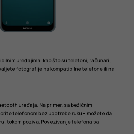
lnim uređajima, kao što su telefoni, računari,
aljete fotografije na kompatibilne telefone ili na
etooth uređaja. Na primer, sa bežičnim
orite telefonom bez upotrebe ruku – možete da
ru, tokom poziva. Povezivanje telefona sa