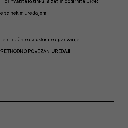
li prihvatite lozinku, a zatim dodirnite
UPARI
.
te sa nekim uređajem.
aren, možete da uklonite uparivanje.
PRETHODNO POVEZANI UREĐAJI
.