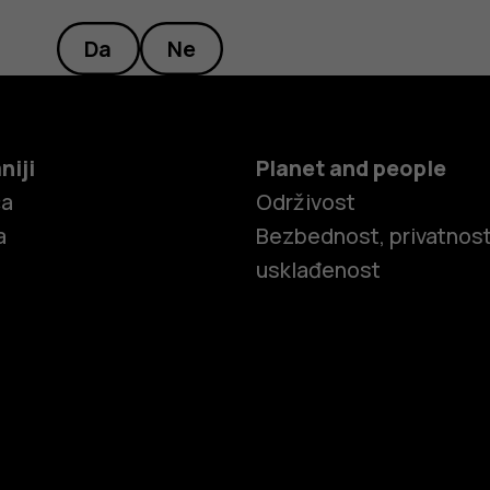
Da
Ne
niji
Planet and people
ča
Održivost
a
Bezbednost, privatnost
usklađenost