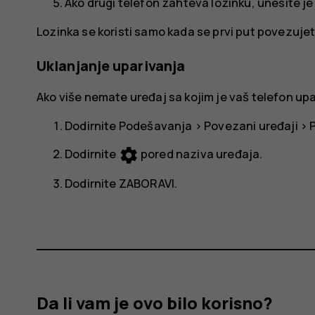
Ako drugi telefon zahteva lozinku, unesite je i
Lozinka se koristi samo kada se prvi put povezuje
Uklanjanje uparivanja
Ako više nemate uređaj sa kojim je vaš telefon up
Dodirnite
Podešavanja
>
Povezani uređaji
>
settings
Dodirnite
pored naziva uređaja.
Dodirnite
ZABORAVI
.
Da li vam je ovo bilo korisno?