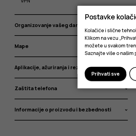
VPN
Postavke kolač
Organizovanje vašeg dana
Kolačiće i slične tehno
Klikom na vezu „Prihvat
možete u svakom trenut
Mape
Saznajte više o našim
Aplikacije, ažuriranja i rezervne kopije
Prihvati sve
Zaštita telefona
Informacije o proizvodu i bezbednosti