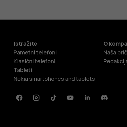
Istražite
O kompa
Pametni telefoni
Naša pri
Klasični telefoni
Redakcij
Tableti
Nokia smartphones and tablets
Facebook
Instagram
Tiktok
Youtube
Linkedin
Discord