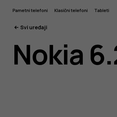
Nokia
Pametni telefoni
Klasični telefoni
Tableti
Svi uređaji
6.2
Nokia 6.
uputstvo
za