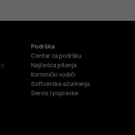
Podrška
Centar za podršku
 i
Najčešća pitanja
Korisnički vodiči
Softverska ažuriranja
Servis i popravke