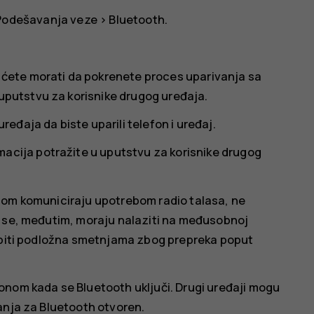
Podešavanja veze
>
Bluetooth
.
a ćete morati da pokrenete proces uparivanja sa
 uputstvu za korisnike drugog uređaja.
uređaja da biste uparili telefon i uređaj.
macija potražite u uputstvu za korisnike drugog
jom komuniciraju upotrebom radio talasa, ne
i se, međutim, moraju nalaziti na međusobnoj
a biti podložna smetnjama zbog prepreka poput
onom kada se Bluetooth uključi. Drugi uređaji mogu
anja za Bluetooth otvoren.