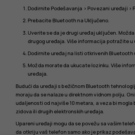
Dodirnite
Podešavanja
>
Povezani uređaji
>
Prebacite
Bluetooth
na
Uključeno
.
Uverite se da je drugi uređaj uključen. Možd
drugog uređaja. Više informacija potražite u
Dodirnite uređaj na listi otkrivenih Bluetooth 
Možda morate da ukucate lozinku. Više infor
uređaja.
Budući da uređaji s bežičnom Bluetooth tehnologi
moraju da se nalaze u direktnom vidnom polju. On
udaljenosti od najviše 10 metara, a veza bi mogl
zidova ili drugih elektronskih uređaja.
Upareni uređaji mogu da se povežu sa vašim telef
da otkriju vaš telefon samo ako je prikaz podešav