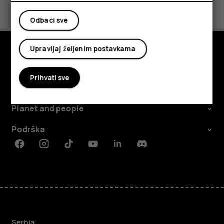
Da
Ne
Odbaci sve
Upravljaj željenim postavkama
Istražite
Prihvati sve
O kompaniji
Planet and people
Podrška
Facebook
Instagram
Tiktok
Youtube
Linkedin
Discord
Serbia