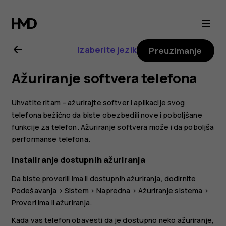
Nokia
6.2
Izaberite jezik
Preuzimanje
uputstvo
Ažuriranje softvera telefona
za
Uhvatite ritam – ažurirajte softver i aplikacije svog
korisnika
telefona bežično da biste obezbedili nove i poboljšane
funkcije za telefon. Ažuriranje softvera može i da poboljša
performanse telefona.
Instaliranje dostupnih ažuriranja
Da biste proverili ima li dostupnih ažuriranja, dodirnite
Podešavanja
>
Sistem
>
Napredna
>
Ažuriranje sistema
>
Proveri ima li ažuriranja
.
Kada vas telefon obavesti da je dostupno neko ažuriranje,