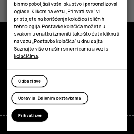
Da li vam je ovo bilo korisno?
bismo poboljšali vaše iskustvo i personalizovali
oglase. Klikom na vezu „Prihvati sve” vi
Da
Ne
pristajete na korišćenje kolačića i sličnih
tehnologija. Postavke kolačića možete u
Pametni telefoni
svakom trenutku izmeniti tako što ćete kliknuti
na vezu „Postavke kolačića” u dnu sajta.
Klasični telefoni
Istražite
Saznajte više o našim
smernicama u vezi s
Tableti
O kompaniji
kolačićima
.
Planet and people
Podrška
Odbaci sve
Facebook
Instagram
Tiktok
Youtube
Linkedin
Discord
Upravljaj željenim postavkama
Prihvati sve