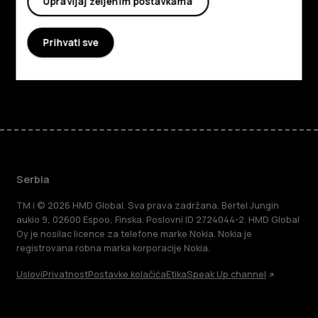
Upravljaj željenim postavkama
Planet and people
Prihvati sve
Podrška
Facebook
Instagram
Tiktok
Youtube
Linkedin
Discord
Serbia
TM i © 2026 HMD Global. Sva prava zadržana. Bertel Jungin
aukio 9, 02600 Espoo, Finska. Poslovni ID 2724044-2. HMD Global
Oy je nosilac licence za telefone marke Nokia. Nokia je
registrovana robna marka korporacije Nokia.
Uslovi
Privatnost
Postavke kolačića
Etika
Speak Up channel