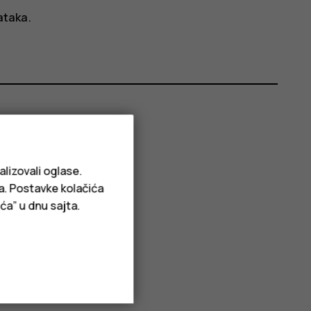
ataka
.
alizovali oglase.
ja. Postavke kolačića
ća” u dnu sajta.