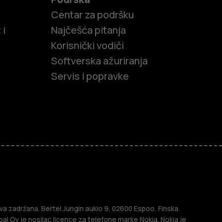
Centar za podršku
 i
Najčešća pitanja
Korisnički vodiči
Softverska ažuriranja
Servis i popravke
efoni
efoni
a zadržana. Bertel Jungin aukio 9, 02600 Espoo, Finska.
l Oy je nosilac licence za telefone marke Nokia. Nokia je