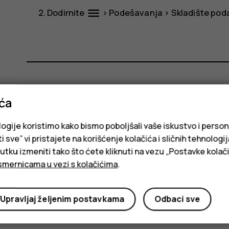
menu
Dodirnite
>
Podešavanja
>
Skladište pod
Da li vam je ovo bilo korisno?
ića
logije koristimo kako bismo poboljšali vaše iskustvo i person
Da
Ne
i sve” vi pristajete na korišćenje kolačića i sličnih tehnologi
ku izmeniti tako što ćete kliknuti na vezu „Postavke kolači
smernicama u vezi s kolačićima
.
Upravljaj željenim postavkama
Odbaci sve