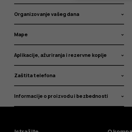
Organizovanje vašeg dana
Mape
Aplikacije, ažuriranja i rezervne kopije
Zaštita telefona
Informacije o proizvodu i bezbednosti
Istražite
O kompa