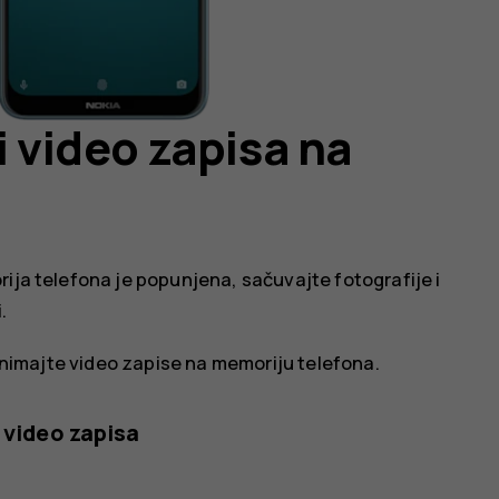
i video zapisa na
ija telefona je popunjena, sačuvajte fotografije i
.
snimajte video zapise na memoriju telefona.
 video zapisa