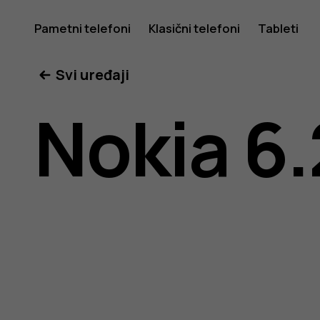
Nokia
Pametni telefoni
Klasični telefoni
Tableti
Svi uređaji
6.2
Nokia 6.
uputstvo
za