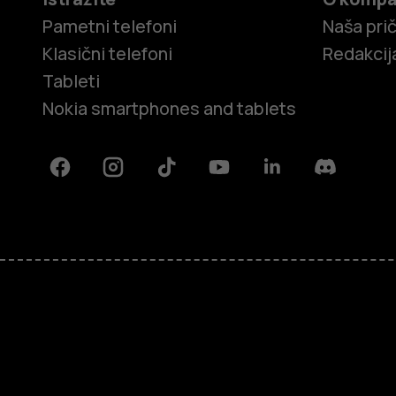
Pametni telefoni
Naša pri
Klasični telefoni
Redakcij
Tableti
Nokia smartphones and tablets
Facebook
Instagram
Tiktok
Youtube
Linkedin
Discord