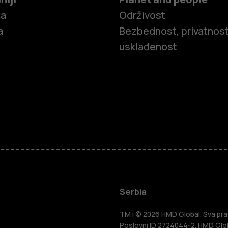
ča
Održivost
a
Bezbednost, privatnost
usklađenost
Pametni tel
Serbia
Klasični tel
TM i © 2026 HMD Global. Sva prav
Poslovni ID 2724044-2. HMD Globa