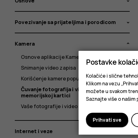
Osnove
Povezivanje sa prijateljima i porodicom
Kamera
Osnove aplikacije Kamera
Postavke kolač
Snimanje video zapisa
Kolačiće i slične tehno
Korišćenje kamere poput profesionalca
Klikom na vezu „Prihvat
Čuvanje fotografija i video zapisa na
možete u svakom trenut
memorijskoj kartici
Saznajte više o našim
Vaše fotografije i video zapisi
Prihvati sve
Internet i veze