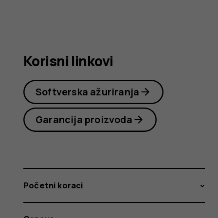
korisnika
Korisni linkovi
Softverska ažuriranja
Garancija proizvoda
Početni koraci