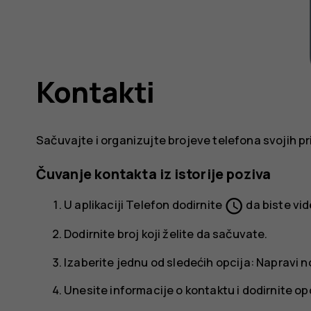
Kontakti
Sačuvajte i organizujte brojeve telefona svojih pri
Čuvanje kontakta iz istorije poziva
schedule
U aplikaciji
Telefon
dodirnite
da biste vide
Dodirnite broj koji želite da sačuvate.
Izaberite jednu od sledećih opcija:
Napravi n
Unesite informacije o kontaktu i dodirnite op