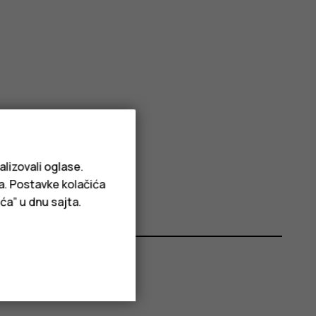
alizovali oglase.
/izvoz
.
ja. Postavke kolačića
ća” u dnu sajta.