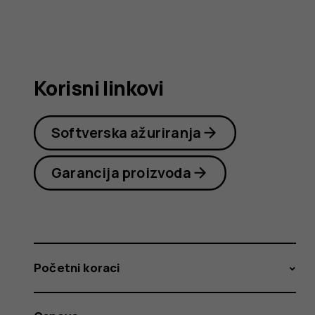
korisnika
Korisni linkovi
Softverska ažuriranja
Garancija proizvoda
Početni koraci