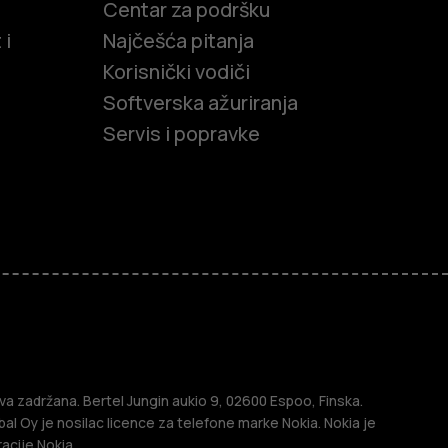
Centar za podršku
 i
Najčešća pitanja
Korisnički vodiči
Softverska ažuriranja
Servis i popravke
efoni
efoni
a zadržana. Bertel Jungin aukio 9, 02600 Espoo, Finska.
l Oy je nosilac licence za telefone marke Nokia. Nokia je
acije Nokia.