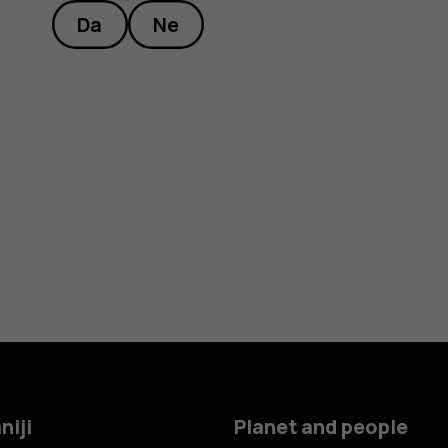
Da
Ne
niji
Planet and people