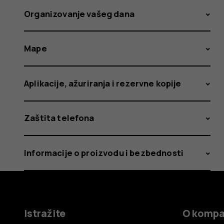
Organizovanje vašeg dana
Mape
Aplikacije, ažuriranja i rezervne kopije
Zaštita telefona
Informacije o proizvodu i bezbednosti
Istražite
O kompa