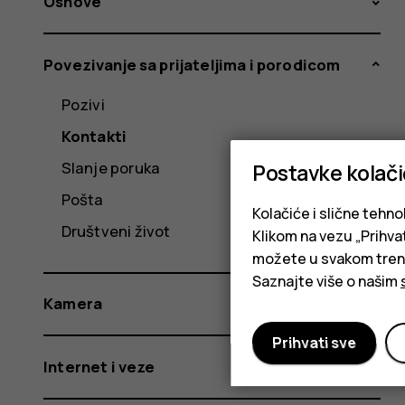
Osnove
Povezivanje sa prijateljima i porodicom
Pozivi
Kontakti
Slanje poruka
Postavke kolač
Pošta
Kolačiće i slične tehno
Društveni život
Klikom na vezu „Prihvat
možete u svakom trenut
Saznajte više o našim
Kamera
Prihvati sve
Internet i veze