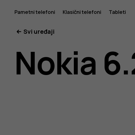
Nokia
Pametni telefoni
Klasični telefoni
Tableti
Svi uređaji
6.2
Nokia 6.
uputstvo
za