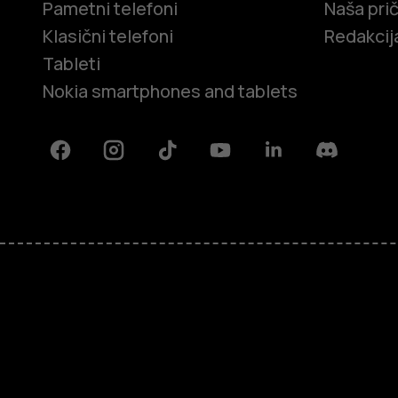
Pametni telefoni
Naša pri
Klasični telefoni
Redakcij
Tableti
Nokia smartphones and tablets
Facebook
Instagram
Tiktok
Youtube
Linkedin
Discord
O kompaniji