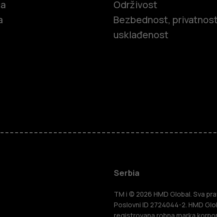
ča
Održivost
a
Bezbednost, privatnost
usklađenost
Pametni tel
Serbia
Klasični tel
TM i © 2026 HMD Global. Sva prav
Poslovni ID 2724044-2. HMD Globa
registrovana robna marka korpor