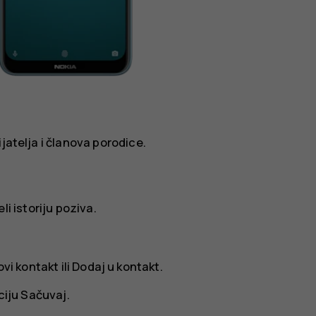
jatelja i članova porodice.
li istoriju poziva.
ovi kontakt
ili
Dodaj u kontakt
.
ciju
Sačuvaj
.