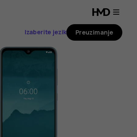
Izaberite jezik
Preuzimanje