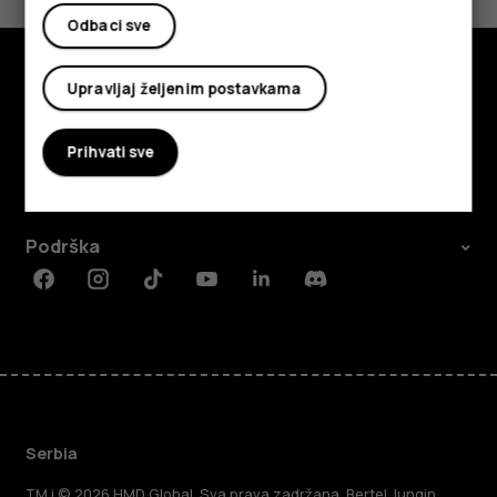
Da
Ne
Odbaci sve
Upravljaj željenim postavkama
Istražite
O kompaniji
Prihvati sve
Planet and people
Podrška
Facebook
Instagram
Tiktok
Youtube
Linkedin
Discord
Serbia
TM i © 2026 HMD Global. Sva prava zadržana. Bertel Jungin