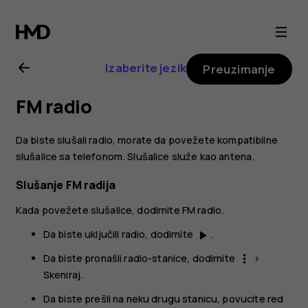
Nokia
6.2
Izaberite jezik
Preuzimanje
uputstvo
FM radio
za
Da biste slušali radio, morate da povežete kompatibilne
korisnika
slušalice sa telefonom. Slušalice služe kao antena.
Slušanje FM radija
Kada povežete slušalice, dodirnite
FM radio
.
Da biste uključili radio, dodirnite
.
play_arrow
Da biste pronašli radio-stanice, dodirnite
>
more_vert
Skeniraj
.
Da biste prešli na neku drugu stanicu, povucite red