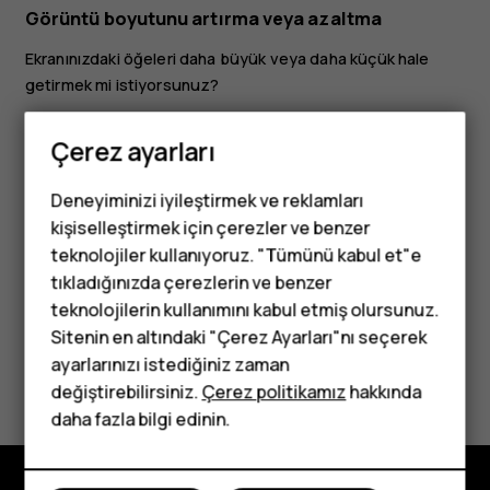
Görüntü boyutunu artırma veya azaltma
Ekranınızdaki öğeleri daha büyük veya daha küçük hale
getirmek mi istiyorsunuz?
Ayarlar
>
Erişilebilirlik
öğesine dokunun.
Çerez ayarları
Görüntü boyutu
öğesine dokunun ve görüntü
boyutunu ayarlamak için, görüntü boyutu seviyesi
Deneyiminizi iyileştirmek ve reklamları
kaydırıcısını sürükleyin.
kişiselleştirmek için çerezler ve benzer
teknolojiler kullanıyoruz. "Tümünü kabul et"e
tıkladığınızda çerezlerin ve benzer
Tuşlu telefonlar
teknolojilerin kullanımını kabul etmiş olursunuz.
Sitenin en altındaki "Çerez Ayarları"nı seçerek
Çocuklar için
ayarlarınızı istediğiniz zaman
Bu size yardımcı oldu mu?
telefonlar
değiştirebilirsiniz.
Çerez politikamız
hakkında
daha fazla bilgi edinin.
Evet
Hayır