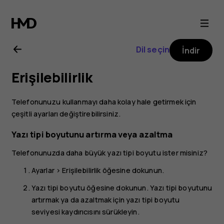
Nokia
3
Dil seçin
İndir
kullanıcı
Erişilebilirlik
kılavuzu
Telefonunuzu kullanmayı daha kolay hale getirmek için
çeşitli ayarları değiştirebilirsiniz.
Yazı tipi boyutunu artırma veya azaltma
Telefonunuzda daha büyük yazı tipi boyutu ister misiniz?
Ayarlar
>
Erişilebilirlik
öğesine dokunun.
Yazı tipi boyutu
öğesine dokunun. Yazı tipi boyutunu
artırmak ya da azaltmak için yazı tipi boyutu
seviyesi kaydırıcısını sürükleyin.