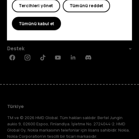
Tercihleri yönet
Tümünü reddet
Keşfedin
Hakkında
Tümünü kabul et
Planet and people
Destek
Facebook
Instagram
Tiktok
Youtube
Linkedin
Discord
Türkiye
TM ve © 2026 HMD Global. Tüm hakları saklıdır. Bertel Jungin
aukio 9, 02600 Espoo, Finlandiya. İşletme No. 2724044-2. HMD
Global Oy, Nokia markasının telefonlar için lisans sahibidir. Nokia,
Nokia Corporation'ın tescilli bir ticari markasıdır.