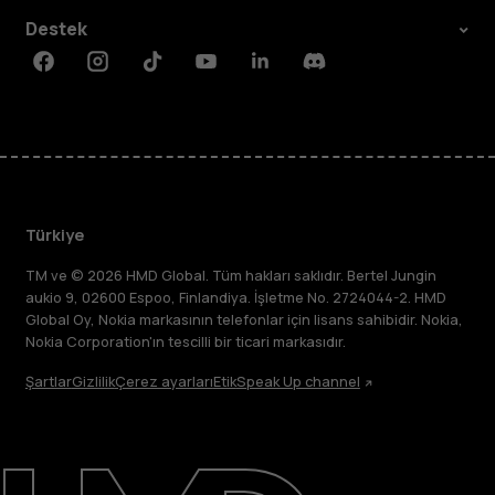
Destek
Facebook
Instagram
Tiktok
Youtube
Linkedin
Discord
Türkiye
TM ve © 2026 HMD Global. Tüm hakları saklıdır. Bertel Jungin
aukio 9, 02600 Espoo, Finlandiya. İşletme No. 2724044-2. HMD
Global Oy, Nokia markasının telefonlar için lisans sahibidir. Nokia,
Nokia Corporation'ın tescilli bir ticari markasıdır.
Şartlar
Gizlilik
Çerez ayarları
Etik
Speak Up channel