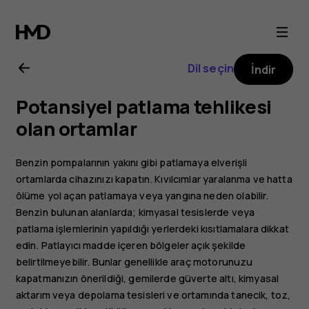
Nokia
3
Dil seçin
İndir
kullanıcı
Potansiyel patlama tehlikesi
kılavuzu
olan ortamlar
Benzin pompalarının yakını gibi patlamaya elverişli
ortamlarda cihazınızı kapatın. Kıvılcımlar yaralanma ve hatta
ölüme yol açan patlamaya veya yangına neden olabilir.
Benzin bulunan alanlarda; kimyasal tesislerde veya
patlama işlemlerinin yapıldığı yerlerdeki kısıtlamalara dikkat
edin. Patlayıcı madde içeren bölgeler açık şekilde
belirtilmeyebilir. Bunlar genellikle araç motorunuzu
kapatmanızın önerildiği, gemilerde güverte altı, kimyasal
aktarım veya depolama tesisleri ve ortamında tanecik, toz,