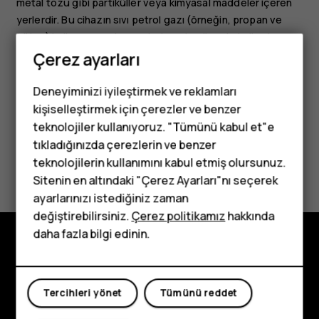
metal tozu gibi partiküller veya kimyasal maddeler içeren
yerlerdir. Bu cihazın sıvı petrol gazı (örneğin, propan ve
bütan) kullanan araçların yakınlarında güvenle kullanılıp
kullanılamayacağını araç üreticilerinden öğrenin.
Çerez ayarları
Deneyiminizi iyileştirmek ve reklamları
kişiselleştirmek için çerezler ve benzer
teknolojiler kullanıyoruz. "Tümünü kabul et"e
tıkladığınızda çerezlerin ve benzer
Tuşlu telefonlar
Bu size yardımcı oldu mu?
teknolojilerin kullanımını kabul etmiş olursunuz.
Sitenin en altındaki "Çerez Ayarları"nı seçerek
Çocuklar için
Evet
Hayır
ayarlarınızı istediğiniz zaman
telefonlar
değiştirebilirsiniz.
Çerez politikamız
hakkında
daha fazla bilgi edinin.
Keşfedin
Hakkında
Tercihleri yönet
Tümünü reddet