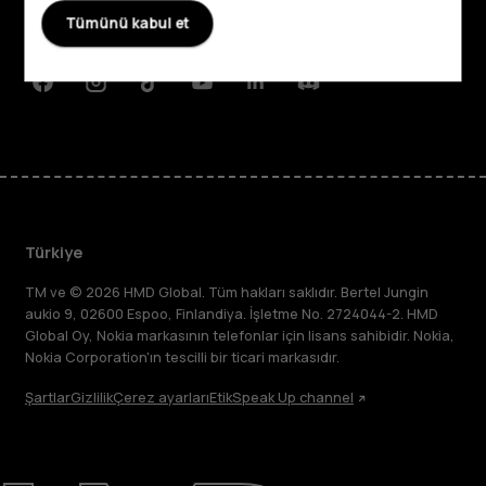
Planet and people
Tümünü kabul et
Destek
Facebook
Instagram
Tiktok
Youtube
Linkedin
Discord
Türkiye
TM ve © 2026 HMD Global. Tüm hakları saklıdır. Bertel Jungin
aukio 9, 02600 Espoo, Finlandiya. İşletme No. 2724044-2. HMD
Global Oy, Nokia markasının telefonlar için lisans sahibidir. Nokia,
Nokia Corporation'ın tescilli bir ticari markasıdır.
Şartlar
Gizlilik
Çerez ayarları
Etik
Speak Up channel