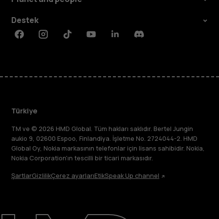
Destek
Facebook
Instagram
Tiktok
Youtube
Linkedin
Discord
Türkiye
TM ve © 2026 HMD Global. Tüm hakları saklıdır. Bertel Jungin
aukio 9, 02600 Espoo, Finlandiya. İşletme No. 2724044-2. HMD
Global Oy, Nokia markasının telefonlar için lisans sahibidir. Nokia,
Nokia Corporation'ın tescilli bir ticari markasıdır.
Şartlar
Gizlilik
Çerez ayarları
Etik
Speak Up channel