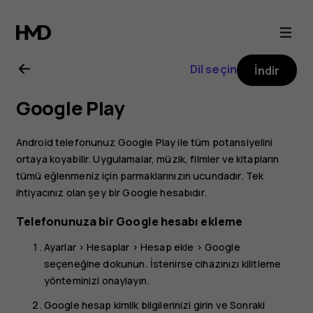
Nokia
3
Dil seçin
İndir
kullanıcı
Google Play
kılavuzu
Android telefonunuz Google Play ile tüm potansiyelini
ortaya koyabilir. Uygulamalar, müzik, filmler ve kitapların
tümü eğlenmeniz için parmaklarınızın ucundadır. Tek
ihtiyacınız olan şey bir Google hesabıdır.
Telefonunuza bir Google hesabı ekleme
Ayarlar
>
Hesaplar
>
Hesap ekle
>
Google
seçeneğine dokunun. İstenirse cihazınızı kilitleme
yönteminizi onaylayın.
Google hesap kimlik bilgilerinizi girin ve
Sonraki