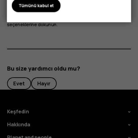
Tümünü kabul et
Google Play ile şarkılara, filmlere ve kitaplara erişebilirsiniz.
Daha fazla bilgi için,
Müzik
,
Filmler
veya
Kitaplar
seçeneklerine dokunun.
Bu size yardımcı oldu mu?
Evet
Hayır
Keşfedin
Hakkında
Planet and people