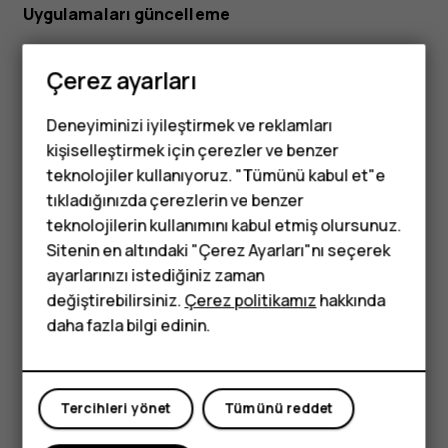
Uygulamaları güncelleme
Tüm en son özellikleri ve hata düzeltmelerini almak için
Play
Çerez ayarları
Store
uygulamalarınızı güncelleyin.
Mevcut güncellemeleri görmek için
Play store
>
>
menu
Uygulamalarım ve oyunlarım
öğesine dokunun.
Deneyiminizi iyileştirmek ve reklamları
kişiselleştirmek için çerezler ve benzer
Güncellenecek uygulamaya ve
GÜNCELLE
öğesine
teknolojiler kullanıyoruz. "Tümünü kabul et"e
dokunun.
tıkladığınızda çerezlerin ve benzer
Tuşlu telefonlar
Tüm uygulamaları aynı anda topluca güncelleyebilirsiniz.
teknolojilerin kullanımını kabul etmiş olursunuz.
Uygulamalarım ve oyunlarım
menüsünde
TÜMÜNÜ
Sitenin en altındaki "Çerez Ayarları"nı seçerek
Çocuklar için
GÜNCELLE
öğesine dokunun.
ayarlarınızı istediğiniz zaman
telefonlar
değiştirebilirsiniz.
Çerez politikamız
hakkında
İndirilmiş uygulamaları silme
daha fazla bilgi edinin.
Play Store
>
>
Uygulamalarım ve oyunlarım
öğesine
menu
dokunun, silmek istediğiniz uygulamayı seçin ve
Kaldır
öğesine dokunun.
Tercihleri yönet
Tümünü reddet
Google Play ile müzik, film veya kitaplar indirme