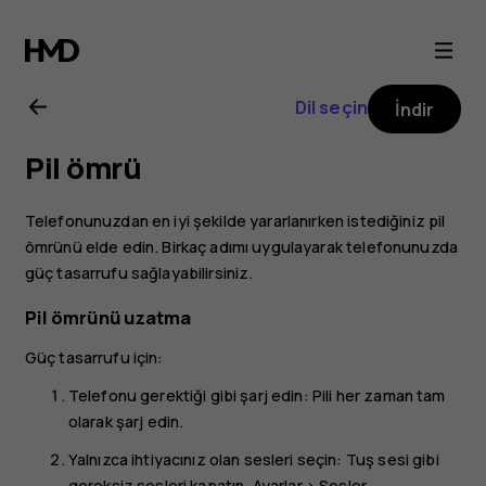
Nokia
3
Dil seçin
İndir
kullanıcı
Pil ömrü
kılavuzu
Telefonunuzdan en iyi şekilde yararlanırken istediğiniz pil
ömrünü elde edin. Birkaç adımı uygulayarak telefonunuzda
güç tasarrufu sağlayabilirsiniz.
Pil ömrünü uzatma
Güç tasarrufu için:
Telefonu gerektiği gibi şarj edin: Pili her zaman tam
olarak şarj edin.
Yalnızca ihtiyacınız olan sesleri seçin: Tuş sesi gibi
gereksiz sesleri kapatın.
Ayarlar
>
Sesler