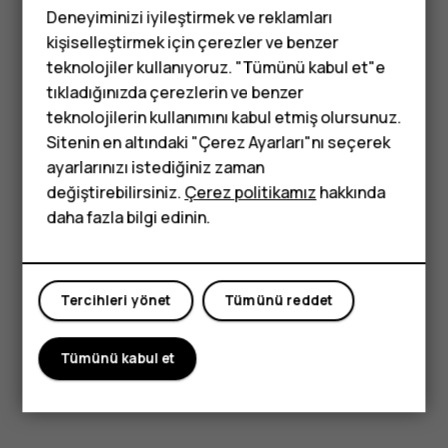
olmadığında konum hizmetlerini kapatın.
Ayarlar
>
Deneyiminizi iyileştirmek ve reklamları
Konum
seçeneğine dokunun ve
Kapalı
olarak
kişiselleştirmek için çerezler ve benzer
değiştirin.
teknolojiler kullanıyoruz. "Tümünü kabul et"e
tıkladığınızda çerezlerin ve benzer
Seçili olan ağ bağlantılarını kullanın: Bluetooth'u
Tuşlu telefonlar
teknolojilerin kullanımını kabul etmiş olursunuz.
yalnızca gerektiğinde açın. İnternete bağlanmak için,
Sitenin en altındaki "Çerez Ayarları"nı seçerek
Çocuklar için
mobil veri bağlantısı yerine Wi-Fi bağlantısı kullanın.
ayarlarınızı istediğiniz zaman
Telefonunuzun, kullanılabilir kablosuz ağları
telefonlar
değiştirebilirsiniz.
Çerez politikamız
hakkında
taramasını engelleyin.
Ayarlar
>
Wi-Fi
seçeneğine
daha fazla bilgi edinin.
dokunun ve
Kapalı
olarak değiştirin. Müzik
dinlediğiniz veya telefonunuzu başka bir amaçla
kullandığınız sırada çağrı yapmak veya çağrı almak
istemiyorsanız, Uçak moduna geçin.
Ayarlar
>
Diğer
>
Tercihleri yönet
Tümünü reddet
Uçak modu
seçeneğine dokunun.
Tümünü kabul et