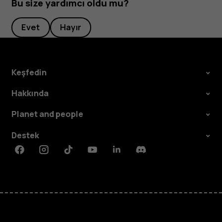
Bu size yardımcı oldu mu?
Evet
Hayır
Keşfedin
Hakkında
Planet and people
Destek
Facebook
Instagram
Tiktok
Youtube
Linkedin
Discord