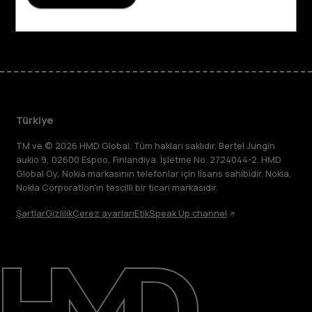
Facebook
Instagram
Tiktok
Youtube
Linkedin
Discord
Türkiye
TM ve © 2026 HMD Global. Tüm hakları saklıdır. Bertel Jungin
aukio 9, 02600 Espoo, Finlandiya. İşletme No. 2724044-2. HMD
Global Oy, Nokia markasının telefonlar için lisans sahibidir. Nokia,
Nokia Corporation'ın tescilli bir ticari markasıdır.
Şartlar
Gizlilik
Çerez ayarları
Etik
Speak Up channel
Hakkında
Destek