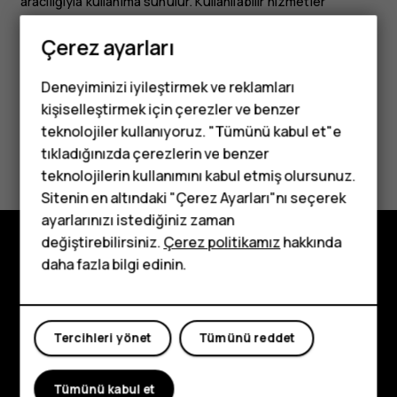
aracılığıyla kullanıma sunulur. Kullanılabilir hizmetler
değişiklik gösterebilir.
Çerez ayarları
Deneyiminizi iyileştirmek ve reklamları
kişiselleştirmek için çerezler ve benzer
teknolojiler kullanıyoruz. "Tümünü kabul et"e
Bu size yardımcı oldu mu?
tıkladığınızda çerezlerin ve benzer
Tuşlu telefonlar
teknolojilerin kullanımını kabul etmiş olursunuz.
Evet
Hayır
Sitenin en altındaki "Çerez Ayarları"nı seçerek
Çocuklar için
ayarlarınızı istediğiniz zaman
telefonlar
değiştirebilirsiniz.
Çerez politikamız
hakkında
daha fazla bilgi edinin.
Keşfedin
Hakkında
Tercihleri yönet
Tümünü reddet
Planet and people
Destek
Tümünü kabul et