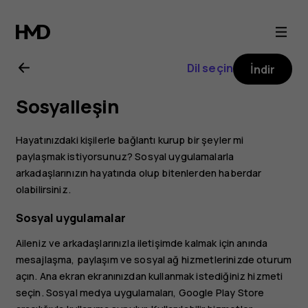
Nokia
3
Dil seçin
İndir
kullanıcı
Sosyalleşin
kılavuzu
Hayatınızdaki kişilerle bağlantı kurup bir şeyler mi
paylaşmak istiyorsunuz? Sosyal uygulamalarla
arkadaşlarınızın hayatında olup bitenlerden haberdar
olabilirsiniz.
Sosyal uygulamalar
Aileniz ve arkadaşlarınızla iletişimde kalmak için anında
mesajlaşma, paylaşım ve sosyal ağ hizmetlerinizde oturum
açın. Ana ekran ekranınızdan kullanmak istediğiniz hizmeti
seçin. Sosyal medya uygulamaları,
Google Play Store