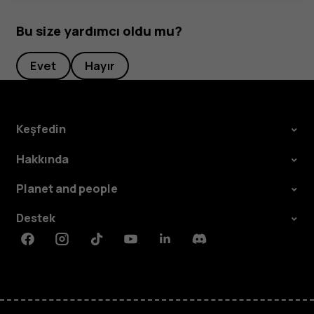
Bu size yardımcı oldu mu?
Evet
Hayır
Keşfedin
Hakkında
Planet and people
Destek
Facebook
Instagram
Tiktok
Youtube
Linkedin
Discord