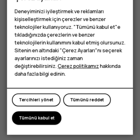
öğesine dokunun.
search
Deneyiminizi iyileştirmek ve reklamları
kişiselleştirmek için çerezler ve benzer
Kişi listenizi filtreleme
teknolojiler kullanıyoruz. "Tümünü kabul et"e
Kişiler
seçeneğine dokunun.
tıkladığınızda çerezlerin ve benzer
Tuşlu telefonlar
teknolojilerin kullanımını kabul etmiş olursunuz.
öğesine dokunun.
menu
Sitenin en altındaki "Çerez Ayarları"nı seçerek
Çocuklar için
Ayarlar
>
Görüntülenecek kişiler
seçeneğine
ayarlarınızı istediğiniz zaman
dokunun.
telefonlar
değiştirebilirsiniz.
Çerez politikamız
hakkında
daha fazla bilgi edinin.
Kişileri içe veya dışa aktarma
Kişiler
seçeneğine dokunun.
öğesine dokunun.
menu
Tercihleri yönet
Tümünü reddet
Ayarlar
>
İçe/dışa aktar
seçeneğine dokunun.
Tümünü kabul et