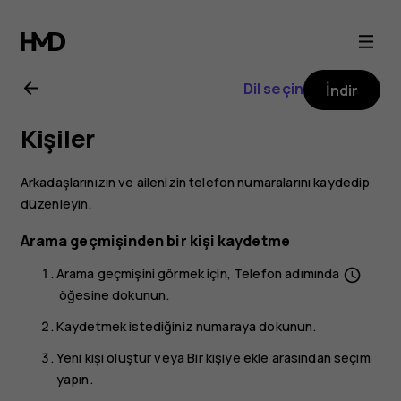
Nokia
3
Dil seçin
İndir
kullanıcı
Kişiler
kılavuzu
Arkadaşlarınızın ve ailenizin telefon numaralarını kaydedip
düzenleyin.
Arama geçmişinden bir kişi kaydetme
Arama geçmişini görmek için,
Telefon
adımında
schedule
öğesine dokunun.
Kaydetmek istediğiniz numaraya dokunun.
Yeni kişi oluştur
veya
Bir kişiye ekle
arasından seçim
yapın.