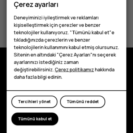
Çerez ayarları
Deneyiminizi iyileştirmek ve reklamları
kişiselleştirmek için çerezler ve benzer
Bu size yardımcı oldu mu?
teknolojiler kullanıyoruz. "Tümünü kabul et"e
tıkladığınızda çerezlerin ve benzer
Evet
Hayır
Tuşlu telefonlar
teknolojilerin kullanımını kabul etmiş olursunuz.
Sitenin en altındaki "Çerez Ayarları"nı seçerek
Çocuklar için
ayarlarınızı istediğiniz zaman
telefonlar
Keşfedin
değiştirebilirsiniz.
Çerez politikamız
hakkında
daha fazla bilgi edinin.
Hakkında
Planet and people
Tercihleri yönet
Tümünü reddet
Destek
Facebook
Instagram
Tiktok
Youtube
Linkedin
Discord
Tümünü kabul et