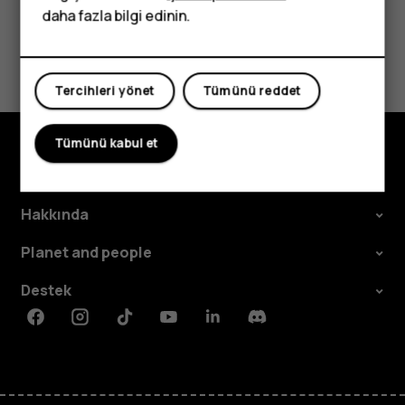
daha fazla bilgi edinin.
Bu size yardımcı oldu mu?
Tercihleri yönet
Tümünü reddet
Evet
Hayır
Tümünü kabul et
Keşfedin
Hakkında
Planet and people
Destek
Facebook
Instagram
Tiktok
Youtube
Linkedin
Discord