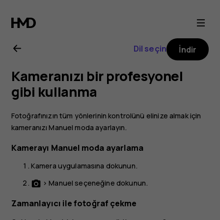
Nokia
3
Dil seçin
İndir
kullanıcı
Kameranızı bir profesyonel
kılavuzu
gibi kullanma
Fotoğrafınızın tüm yönlerinin kontrolünü elinize almak için
kameranızı Manuel moda ayarlayın.
Kamerayı Manuel moda ayarlama
Kamera
uygulamasına dokunun.
>
Manuel
seçeneğine dokunun.
photo_camera
Zamanlayıcı ile fotoğraf çekme