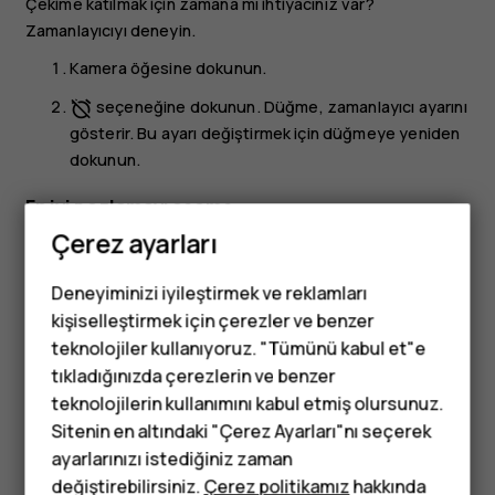
Çekime katılmak için zamana mı ihtiyacınız var?
Zamanlayıcıyı deneyin.
Kamera
öğesine dokunun.
seçeneğine dokunun. Düğme, zamanlayıcı ayarını
alarm_off
gösterir. Bu ayarı değiştirmek için düğmeye yeniden
dokunun.
En iyi pozlamayı seçme
Çerez ayarları
Pozlama ayarlarını değiştirmek için, Manuel modda
iso
öğesine dokunun ve ayarı seçin.
Deneyiminizi iyileştirmek ve reklamları
kişiselleştirmek için çerezler ve benzer
Yüksek kaliteli fotoğraflar çekme
teknolojiler kullanıyoruz. "Tümünü kabul et"e
Kamera uygulamasında
>
Çözünürlük
öğesine dokunun
menu
tıkladığınızda çerezlerin ve benzer
Tuşlu telefonlar
ve istediğiniz çözünürlüğe ayarlayın.
teknolojilerin kullanımını kabul etmiş olursunuz.
Sitenin en altındaki "Çerez Ayarları"nı seçerek
Çocuklar için
ayarlarınızı istediğiniz zaman
telefonlar
değiştirebilirsiniz.
Çerez politikamız
hakkında