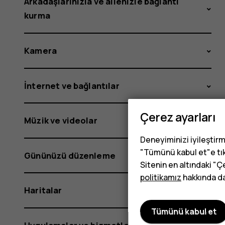
Arkadaşlarınızla ve ailenizle bağlantı
kurma
Kamera
İnternet ve bağlantılar
Çerez ayarları
Müzik ve videolar
Deneyiminizi iyileştirm
"Tümünü kabul et"e tık
Gününüzü düzenleme
Sitenin en altındaki "Ç
politikamız
hakkında dah
Haritalar
Tümünü kabul et