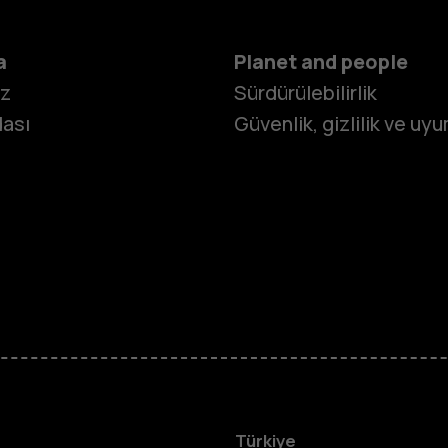
a
Planet and people
iz
Sürdürülebilirlik
ası
Güvenlik, gizlilik ve uy
Tuşlu telef
Türkiye