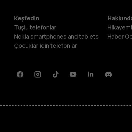
Keşfedin
Hakkınd
Tuşlu telefonlar
Hikayem
Nokia smartphones and tablets
Haber Od
Çocuklar için telefonlar
Facebook
Instagram
Tiktok
Youtube
Linkedin
Discord