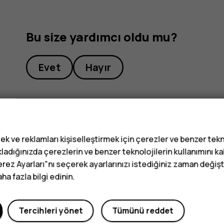
Bu size yardımcı oldu mu?
Evet
Hayır
ek ve reklamları kişiselleştirmek için çerezler ve benzer tekn
ladığınızda çerezlerin ve benzer teknolojilerin kullanımını k
erez Ayarları"nı seçerek ayarlarınızı istediğiniz zaman değişti
a fazla bilgi edinin.
Tercihleri yönet
Tümünü reddet