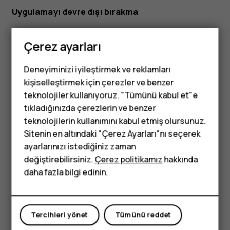
Uygulamayı devre dışı bırakma
Cihazınıza önceden yüklenmiş uygulamalardan bazılarını
Çerez ayarları
silemezsiniz. Ama bunları devre dışı bırakabilir ve
cihazınızda uygulamalar listesinde gizleyebilirsiniz. Bir
uygulamayı devre dışı bırakırsanız, uygulamayı cihazınıza
Deneyiminizi iyileştirmek ve reklamları
geri ekleyebilirsiniz.
kişiselleştirmek için çerezler ve benzer
teknolojiler kullanıyoruz. "Tümünü kabul et"e
Ayarlar
>
Uygulamalar
seçeneklerine dokunun.
tıkladığınızda çerezlerin ve benzer
Tuşlu telefonlar
Uygulama adına dokunun.
teknolojilerin kullanımını kabul etmiş olursunuz.
Sitenin en altındaki "Çerez Ayarları"nı seçerek
Çocuklar için
DEVRE DIŞI
seçeneğine dokunun. Tüm uygulamaları
ayarlarınızı istediğiniz zaman
devre dışı bırakamayabilirsiniz.
telefonlar
değiştirebilirsiniz.
Çerez politikamız
hakkında
Yüklü uygulamalardan biri, kaldırılan bir uygulamaya
daha fazla bilgi edinin.
bağlıysa yüklü uygulama artık çalışmayabilir. Detaylar için,
yüklü uygulamanın kullanıcı belgelerine bakın.
Devre dışı bırakılan uygulamayı geri ekleme
Tercihleri yönet
Tümünü reddet
Devre dışı bırakılan bir uygulamayı, uygulamalar listesine