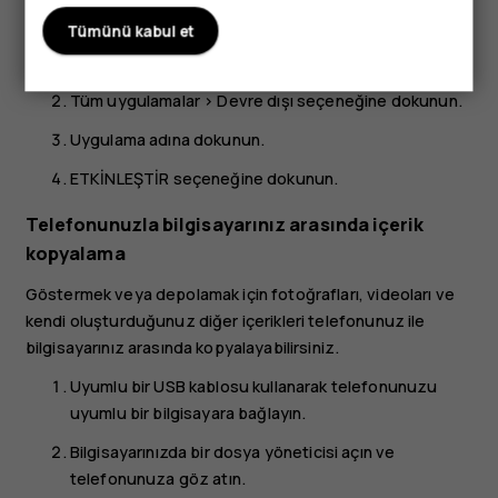
geri ekleyebilirsiniz.
Tümünü kabul et
Ayarlar
>
Uygulamalar
seçeneklerine dokunun.
Tüm uygulamalar
>
Devre dışı
seçeneğine dokunun.
Uygulama adına dokunun.
ETKİNLEŞTİR
seçeneğine dokunun.
Telefonunuzla bilgisayarınız arasında içerik
kopyalama
Göstermek veya depolamak için fotoğrafları, videoları ve
kendi oluşturduğunuz diğer içerikleri telefonunuz ile
bilgisayarınız arasında kopyalayabilirsiniz.
Uyumlu bir USB kablosu kullanarak telefonunuzu
uyumlu bir bilgisayara bağlayın.
Bilgisayarınızda bir dosya yöneticisi açın ve
telefonunuza göz atın.