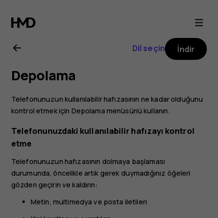
Nokia
3
Dil seçin
İndir
kullanıcı
Depolama
kılavuzu
Telefonunuzun kullanılabilir hafızasının ne kadar olduğunu
kontrol etmek için Depolama menüsünü kullanın.
Telefonunuzdaki kullanılabilir hafızayı kontrol
etme
Telefonunuzun hafızasının dolmaya başlaması
durumunda, öncelikle artık gerek duymadığınız öğeleri
gözden geçirin ve kaldırın:
Metin, multimedya ve posta iletileri