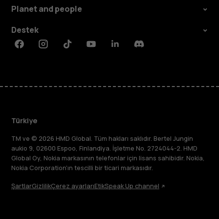
Planet and people
Destek
Facebook
Instagram
Tiktok
Youtube
Linkedin
Discord
Türkiye
TM ve © 2026 HMD Global. Tüm hakları saklıdır. Bertel Jungin
aukio 9, 02600 Espoo, Finlandiya. İşletme No. 2724044-2. HMD
Global Oy, Nokia markasının telefonlar için lisans sahibidir. Nokia,
Nokia Corporation'ın tescilli bir ticari markasıdır.
Şartlar
Gizlilik
Çerez ayarları
Etik
Speak Up channel