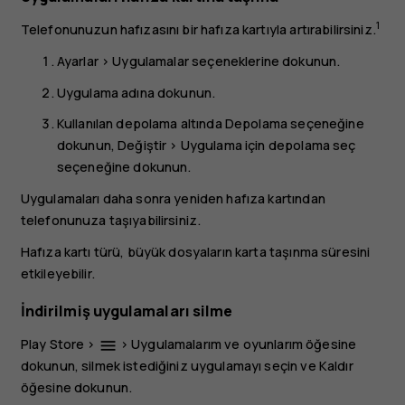
1
Telefonunuzun hafızasını bir hafıza kartıyla artırabilirsiniz.
Ayarlar
>
Uygulamalar
seçeneklerine dokunun.
Uygulama adına dokunun.
Kullanılan depolama
altında
Depolama
seçeneğine
dokunun,
Değiştir
> Uygulama için depolama seç
seçeneğine dokunun.
Uygulamaları daha sonra yeniden hafıza kartından
telefonunuza taşıyabilirsiniz.
Hafıza kartı türü, büyük dosyaların karta taşınma süresini
etkileyebilir.
İndirilmiş uygulamaları silme
Play Store
>
>
Uygulamalarım ve oyunlarım
öğesine
menu
dokunun, silmek istediğiniz uygulamayı seçin ve
Kaldır
öğesine dokunun.