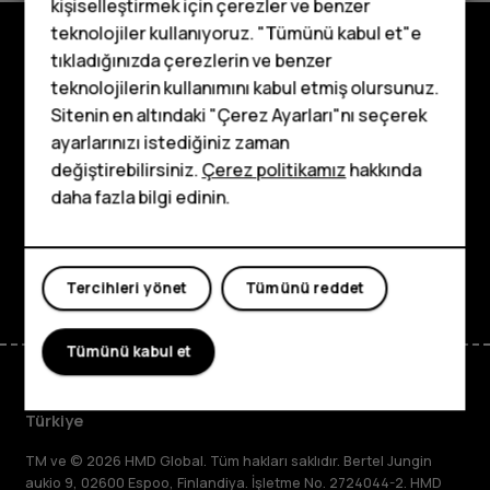
kişiselleştirmek için çerezler ve benzer
teknolojiler kullanıyoruz. "Tümünü kabul et"e
tıkladığınızda çerezlerin ve benzer
Tuşlu telefonlar
Keşfedin
teknolojilerin kullanımını kabul etmiş olursunuz.
Sitenin en altındaki "Çerez Ayarları"nı seçerek
Çocuklar için
Hakkında
ayarlarınızı istediğiniz zaman
telefonlar
değiştirebilirsiniz.
Çerez politikamız
hakkında
Planet and people
daha fazla bilgi edinin.
Destek
Facebook
Instagram
Tiktok
Youtube
Linkedin
Discord
Tercihleri yönet
Tümünü reddet
Tümünü kabul et
Türkiye
TM ve © 2026 HMD Global. Tüm hakları saklıdır. Bertel Jungin
aukio 9, 02600 Espoo, Finlandiya. İşletme No. 2724044-2. HMD