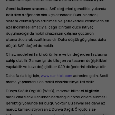
Genel kullanım sırasında, SAR değerleri genellikle yukarıda
belirtilen değerlerin oldukça altındadır. Bunun nedeni,
sistem verimliliğinin artırılması ve şebekedeki kesintilerin en
aza indirilmesi amacıyla, çağrı için tam güce ihtiyaç
duyulmadığında mobil cihazınızın çalışma gücünün
otomatik olarak azaltılmasıdır. Daha düșük güç çıkıșı, daha
düșük SAR değeri demektir.
Cihaz modelleri farklı sürümlere ve bir değerden fazlasına
sahip olabilir. Zaman içinde bileșen ve tasarım değișiklikleri
yapılabilir ve bazı değișiklikler SAR değerlerini etkileyebilir.
Daha fazla bilgi için,
www.sar-tick.com
adresine gidin. Sesli
arama yapmasanız da mobil cihazlar sinyal iletebilir.
Dünya Sağlık Örgütü (WHO), mevcut bilimsel bilgilerin
mobil cihazlar kullanılırken herhangi bir özel önlem alınması
gerektiği yönünde bir bulgu yoktur. Bu sinyallere daha az
maruz kalmak istiyorsanız Dünya Sağlık Örgütü size