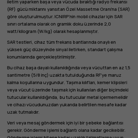
iletim yaparken bașa veya vücuda bıraktığı radyo frekansı
(RF) gücü miktarını yansıtan Özel Massetme Oranı'na (SAR)
göre olușturulmuștur. ICNIRP'nin mobil cihazlar için SAR
sınırı ortalama olarak on gramlık doku üzerinde 2,0
watt/kilogram (W/kg) olarak hesaplanmıștır.
SAR testleri, cihaz tüm frekans bantlarında onaylı en
yüksek güç düzeyinde sinyal iletirken, standart çalıșma
konumlarında gerçekleștirilmiștir.
Bu cihaz başa dayalı kullanıldığında veya vücuttan en az 1,5
santimetre (5/8 inç) uzakta tutulduğunda RF'ye maruz
kalma koşullarına uygundur. Tașıma kılıfları, kemer klipsleri
veya vücut üzerinde tașımak için kullanılan diğer biçimdeki
tutucular kullanıldığında, bu tutucular metal içermemelidir
ve cihazı vücudunuzdan yukarıda belirtilen mesafe kadar
uzak tutmalıdır.
Veri veya mesaj göndermek için iyi bir șebeke bağlantısı
gerekir. Gönderme işlemi bağlantı olana kadar gecikebilir.
Gönderme ișlemi bitene kadar uzaklık talimatlarına uyun.