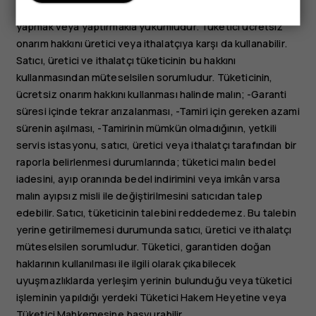
ad altında hiçbir ücret talep etmeksizin malın onarımını
yapmak veya yaptırmakla yükümlüdür. Tüketici ücretsiz
onarım hakkını üretici veya ithalatçıya karşı da kullanabilir.
Satıcı, üretici ve ithalatçı tüketicinin bu hakkını
kullanmasından müteselsilen sorumludur. Tüketicinin,
ücretsiz onarım hakkını kullanması halinde malın; -Garanti
süresi içinde tekrar arızalanması, -Tamiri için gereken azami
sürenin aşılması, -Tamirinin mümkün olmadığının, yetkili
servis istasyonu, satıcı, üretici veya ithalatçı tarafından bir
raporla belirlenmesi durumlarında; tüketici malın bedel
iadesini, ayıp oranında bedel indirimini veya imkân varsa
malın ayıpsız misli ile değiştirilmesini satıcıdan talep
edebilir. Satıcı, tüketicinin talebini reddedemez. Bu talebin
yerine getirilmemesi durumunda satıcı, üretici ve ithalatçı
müteselsilen sorumludur. Tüketici, garantiden doğan
haklarının kullanılması ile ilgili olarak çıkabilecek
uyuşmazlıklarda yerleşim yerinin bulunduğu veya tüketici
işleminin yapıldığı yerdeki Tüketici Hakem Heyetine veya
Tüketici Mahkemesine başvurabilir.