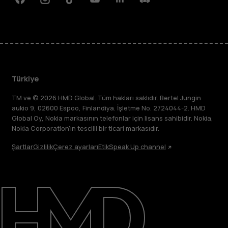
Facebook
Instagram
Tiktok
Youtube
Linkedin
Discord
Türkiye
TM ve © 2026 HMD Global. Tüm hakları saklıdır. Bertel Jungin
aukio 9, 02600 Espoo, Finlandiya. İşletme No. 2724044-2. HMD
Global Oy, Nokia markasının telefonlar için lisans sahibidir. Nokia,
Nokia Corporation'ın tescilli bir ticari markasıdır.
Şartlar
Gizlilik
Çerez ayarları
Etik
Speak Up channel
Hakkında
Destek