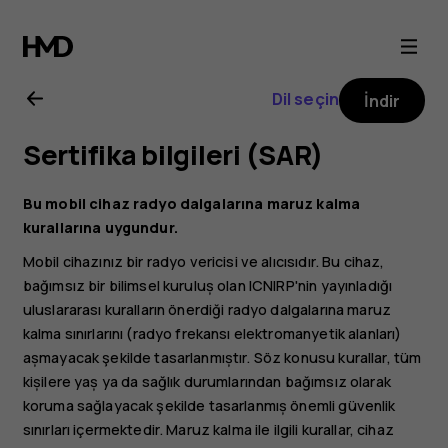
Nokia
3
Dil seçin
İndir
kullanıcı
Sertifika bilgileri (SAR)
kılavuzu
Bu mobil cihaz radyo dalgalarına maruz kalma
kurallarına uygundur.
Mobil cihazınız bir radyo vericisi ve alıcısıdır. Bu cihaz,
bağımsız bir bilimsel kuruluș olan ICNIRP'nin yayınladığı
uluslararası kuralların önerdiği radyo dalgalarına maruz
kalma sınırlarını (radyo frekansı elektromanyetik alanları)
așmayacak şekilde tasarlanmıștır. Söz konusu kurallar, tüm
kișilere yaș ya da sağlık durumlarından bağımsız olarak
koruma sağlayacak şekilde tasarlanmıș önemli güvenlik
sınırları içermektedir. Maruz kalma ile ilgili kurallar, cihaz