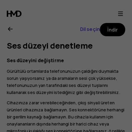
Nokia
3
Dil seçin
İndir
kullanıcı
Ses düzeyi denetleme
kılavuzu
Ses düzeyini değiştirme
Gürültülü ortamlarda telefonunuzun çaldığını duymakta
sorun yaşıyorsanız ya da aramaların sesi çok yüksekse,
telefonunuzun yan tarafındaki ses düzeyi tuşlarını
kullanarak ses düzeyini istediğiniz gibi değiştirebilirsiniz.
Cihazınıza zarar verebileceğinden, çıkış sinyali üreten
ürünleri cihazınıza bağlamayın. Ses konnektörüne herhangi
bir gerilim kaynağı bağlamayın. Bu cihazla kullanım için
onaylananların dışında herhangi bir harici cihaz veya
mikrofonlu kulaklığı ses konnektörüne bağlarsanız, özellikle