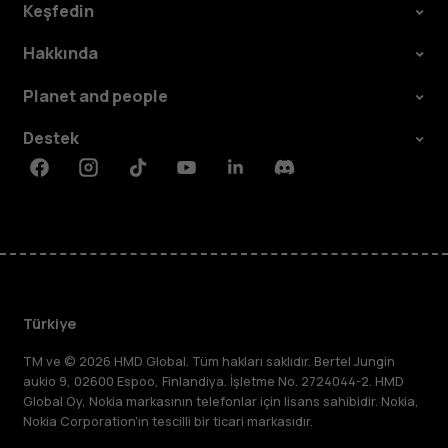
Keşfedin
Hakkında
Planet and people
Destek
Facebook
Instagram
Tiktok
Youtube
Linkedin
Discord
Türkiye
TM ve © 2026 HMD Global. Tüm hakları saklıdır. Bertel Jungin
aukio 9, 02600 Espoo, Finlandiya. İşletme No. 2724044-2. HMD
Global Oy, Nokia markasının telefonlar için lisans sahibidir. Nokia,
Nokia Corporation'ın tescilli bir ticari markasıdır.