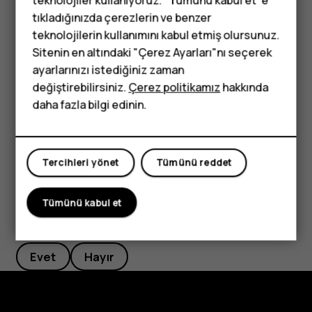
aldığınızda zil sesi sessize alınacak şekilde
tıkladığınızda çerezlerin ve benzer
Tuşlu telefonlar
ayarlayabilirsiniz:
Ayarlar
>
Hareket
>
Alındığında
teknolojilerin kullanımını kabul etmiş olursunuz.
sessize al
seçeneğine dokunun.
Sitenin en altındaki "Çerez Ayarları"nı seçerek
Çocuklar için
Bir çağrıyı hızlıca reddedebilmeyi istiyorsanız,
ayarlarınızı istediğiniz zaman
telefonlar
Hareketi etkinleştirin:
Ayarlar
>
Hareket
>
Çağrıyı
değiştirebilirsiniz.
Çerez politikamız
hakkında
reddetmek için ters çevir
. Gelen çağrıyı reddetmek
daha fazla bilgi edinin.
için, telefonu ters çevirin.
Tercihleri yönet
Tümünü reddet
Tümünü kabul et
Bu size yardımcı oldu mu?
Evet
Hayır