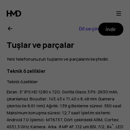
Nokia
3
Dil seçin
İndir
kullanıcı
Tuşlar ve parçalar
kılavuzu
Yeni telefonunuzun tușlarını ve parçalarını keșfedin.
Teknik özellikler
Teknik özellikler
Ekran: 5” IPS HD 1280 x 720, Gorilla Glass 3 Pil: 2630 mAh,
çıkarılamaz Boyutlar: 143,43 x 71,40 x 8,48 mm (kamera
çıkıntısı ile 8,61 mm) Ağırlık: 139 g Bekleme süresi: 550 saat
Maksimum konuşma süresi: 12,7 saat İşletim sistemi:
Android 7.0 İşlemci: MT6737, Dört çekirdekli ARM, Cortex
A53,1,3 GHz Kamera: Arka: 8 MP AF, 1,12 um BSI, f/2, 84˚, LED