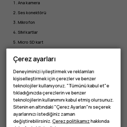
Ana kamera
Ses konektörü
Mikrofon
SIM kartlar
Micro SD kart
Hoparlör
Çerez ayarları
Mikrofon
Deneyiminizi iyileştirmek ve reklamları
Şarj cihazı konektörü
kişiselleştirmek için çerezler ve benzer
Giriş
teknolojiler kullanıyoruz. "Tümünü kabul et"e
Ön kamera
tıkladığınızda çerezlerin ve benzer
Tuşlu telefonlar
teknolojilerin kullanımını kabul etmiş olursunuz.
Kulaklık
Sitenin en altındaki "Çerez Ayarları"nı seçerek
Çocuklar için
Ses seviyesi tuşları
ayarlarınızı istediğiniz zaman
telefonlar
değiştirebilirsiniz.
Çerez politikamız
hakkında
Açma-Kapama/Kilit tuşu