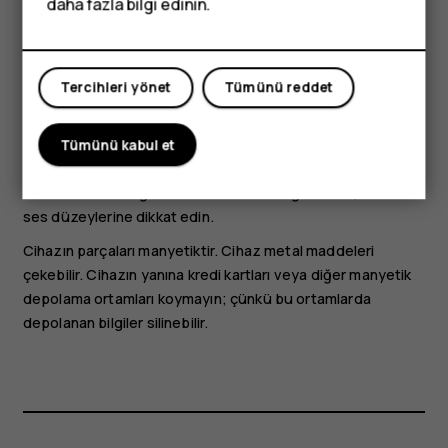
daha fazla bilgi edinin.
Anten kullanımdayken antene dokunmaktan kaçının. Antene
dokunmak iletișim kalitesini etkiler ve daha yüksek bir güç
düzeyinde çalıșması nedeniyle pil ömrünü kısaltabilir.
Tercihleri yönet
Tümünü reddet
Cihazınıza zarar verebileceğinden, çıkış sinyali üreten
ürünleri cihazınıza bağlamayın. Ses konektörüne herhangi
bir gerilim kaynağı bağlamayın. Bu cihazla kullanım için
Tümünü kabul et
onaylananların dışında herhangi bir harici cihaz veya
mikrofonlu kulaklığı ses konektörüne bağlarsanız, özellikle
ses düzeylerine dikkat edin.
Cihazın parçaları manyetiktir. Cihaz metal maddeleri
çekebilir. Cihazın yanına kredi kartları veya diğer manyetik
depolama ortamları koymayın; çünkü bu ortamlarda
depolanan bilgiler silinebilir.