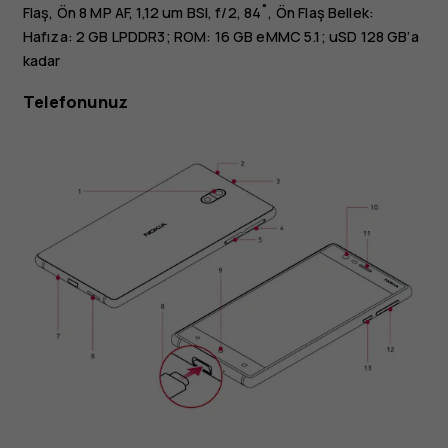
Flaş, Ön 8 MP AF, 1,12 um BSI, f/2, 84˚, Ön Flaş Bellek:
Hafıza: 2 GB LPDDR3; ROM: 16 GB eMMC 5.1; uSD 128 GB’a
kadar
Telefonunuz