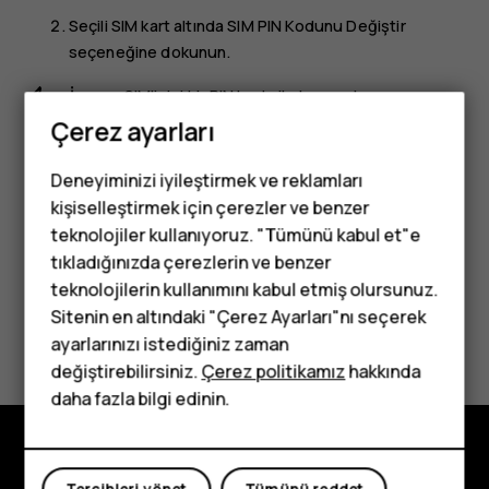
Seçili SIM kart altında
SIM PIN Kodunu Değiştir
seçeneğine dokunun.
İpucu:
SIM'inizi bir PIN kodu ile korumak
istemiyorsanız
SIM kart kilidini ayarla
menüsünde
SIM
Çerez ayarları
kartı kilitle
seçeneğini
Kapalı
olarak değiştirin ve
mevcut PIN'inizi girin.
Deneyiminizi iyileştirmek ve reklamları
kişiselleştirmek için çerezler ve benzer
teknolojiler kullanıyoruz. "Tümünü kabul et"e
tıkladığınızda çerezlerin ve benzer
Tuşlu telefonlar
teknolojilerin kullanımını kabul etmiş olursunuz.
Sitenin en altındaki "Çerez Ayarları"nı seçerek
Çocuklar için
Bu size yardımcı oldu mu?
ayarlarınızı istediğiniz zaman
telefonlar
değiştirebilirsiniz.
Çerez politikamız
hakkında
Evet
Hayır
daha fazla bilgi edinin.
Keşfedin