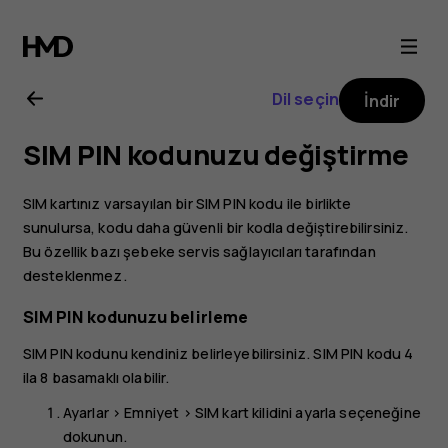
Nokia
3
Dil seçin
İndir
kullanıcı
SIM PIN kodunuzu değiştirme
kılavuzu
SIM kartınız varsayılan bir SIM PIN kodu ile birlikte
sunulursa, kodu daha güvenli bir kodla değiştirebilirsiniz.
Bu özellik bazı şebeke servis sağlayıcıları tarafından
desteklenmez.
SIM PIN kodunuzu belirleme
SIM PIN kodunu kendiniz belirleyebilirsiniz. SIM PIN kodu 4
ila 8 basamaklı olabilir.
Ayarlar
>
Emniyet
>
SIM kart kilidini ayarla
seçeneğine
dokunun.