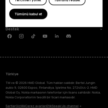
Tercihleri yönet
Tümünü reddet
Hakkında
Tümünü kabul et
Planet and people
Destek
Facebook
Instagram
Tiktok
Youtube
Linkedin
Discord
Türkiye
TM ve © 2026 HMD Global. Tüm hakları saklıdır. Bertel Jungin
aukio 9, 02600 Espoo, Finlandiya. İşletme No. 2724044-2. HMD
Global Oy, Nokia markasının telefonlar için lisans sahibidir. Nokia,
Nokia Corporation'ın tescilli bir ticari markasıdır.
Şartlar
Gizlilik
Çerez ayarları
Etik
Speak Up channel