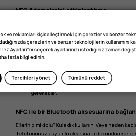
NFC ödemelerini etkinleştirme
Alışverişlerinizde ödeme yapmak için telefonunuzun
ek ve reklamları kişiselleştirmek için çerezler ve benzer tekn
Ödemeleri etkinleştirmek için,
Ayarlar
>
Dokun ve 
ladığınızda çerezlerin ve benzer teknolojilerin kullanımını k
erez Ayarları"nı seçerek ayarlarınızı istediğiniz zaman değişti
Not
: Ödeme ve biletleme uygulamaları ile h
a fazla bilgi edinin.
cihazınızla birlikte gelen; destek, işlevselli
üzere, üçüncü taraf uygulamalar ya da hizmet
sorumluluk kabul etmemektedir. Cihazınızı
Tercihleri yönet
Tümünü reddet
uygulamasını yeniden yüklemeniz ve önceden
gerekebilir.
NFC ile bir Bluetooth aksesuarına bağla
Elleriniz mi dolu? Kulaklık kullanın. Veya neden k
Telefonunuzu uyumlu aksesuara dokundurmanız ye