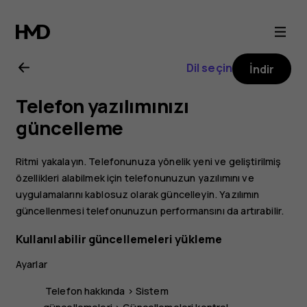
Nokia
3
Dil seçin
İndir
kullanıcı
Telefon yazılımınızı
kılavuzu
güncelleme
Ritmi yakalayın. Telefonunuza yönelik yeni ve geliştirilmiş
özellikleri alabilmek için telefonunuzun yazılımını ve
uygulamalarını kablosuz olarak güncelleyin. Yazılımın
güncellenmesi telefonunuzun performansını da artırabilir.
Kullanılabilir güncellemeleri yükleme
Ayarlar
Telefon hakkında
>
Sistem