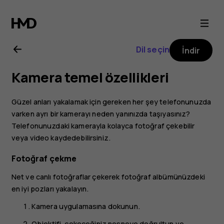
Nokia
3
Dil seçin
İndir
kullanıcı
Kamera temel özellikleri
kılavuzu
Güzel anları yakalamak için gereken her şey telefonunuzda
varken ayrı bir kamerayı neden yanınızda taşıyasınız?
Telefonunuzdaki kamerayla kolayca fotoğraf çekebilir
veya video kaydedebilirsiniz.
Fotoğraf çekme
Net ve canlı fotoğraflar çekerek fotoğraf albümünüzdeki
en iyi pozları yakalayın.
Kamera
uygulamasına dokunun.
Objektifi, çekeceğiniz nesneye doğrultun ve