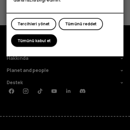
Bu size yardımcı oldu mu?
Evet
Hayır
Tercihleri yönet
Tümünü reddet
Tümünü kabul et
Keşfedin
Hakkında
Planet and people
Destek
Facebook
Instagram
Tiktok
Youtube
Linkedin
Discord