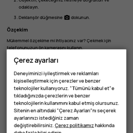
odaklayın.
Deklanşör düğmesine
dokunun.
photo_camera
Özçekim
Mükemmel özçekime mi ihtiyacınız var? Çekmek için
telefonunuzun ön kamerasını kullanın.
Çerez ayarları
Kamera
uygulamasına dokunun.
Ön kameraya geçin.
Deneyiminizi iyileştirmek ve reklamları
Objektifi, çekeceğiniz nesneye doğrultun ve
kişiselleştirmek için çerezler ve benzer
odaklayın.
teknolojiler kullanıyoruz. "Tümünü kabul et"e
tıkladığınızda çerezlerin ve benzer
Deklanşör düğmesine
dokunun.
photo_camera
Tuşlu telefonlar
teknolojilerin kullanımını kabul etmiş olursunuz.
Sitenin en altındaki "Çerez Ayarları"nı seçerek
Çocuklar için
ayarlarınızı istediğiniz zaman
telefonlar
değiştirebilirsiniz.
Çerez politikamız
hakkında
daha fazla bilgi edinin.