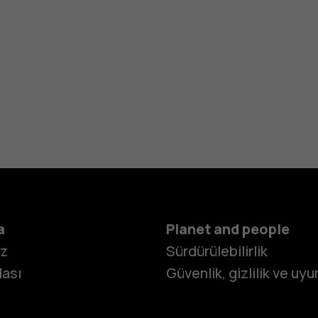
a
Planet and people
iz
Sürdürülebilirlik
ası
Güvenlik, gizlilik ve uy