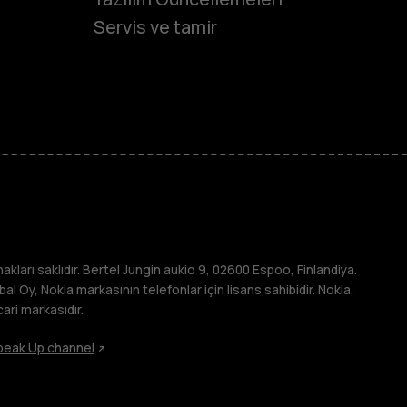
Servis ve tamir
onlar
in
arı saklıdır. Bertel Jungin aukio 9, 02600 Espoo, Finlandiya.
 Oy, Nokia markasının telefonlar için lisans sahibidir. Nokia,
cari markasıdır.
peak Up channel