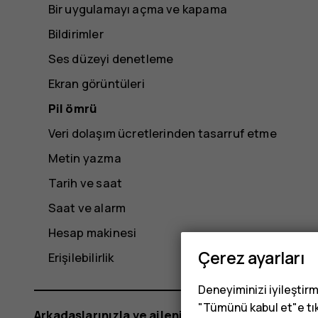
Bir uygulamayı açma ve kapama
Bildirimler
Ses düzeyi denetleme
Ekran görüntüleri
Pil ömrü
Veri dolaşım ücretlerinden tasarruf etme
Metin yazma
Tarih ve saat
Saat ve alarm
Hesap makinesi
Çerez ayarları
Erişilebilirlik
Deneyiminizi iyileştirm
"Tümünü kabul et"e tık
Arkadaşlarınızla ve ailenizle bağlantı