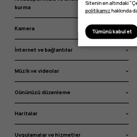
Sitenin en altındaki "Ç
kurma
politikamız
hakkında dah
Kamera
Tümünü kabul et
İnternet ve bağlantılar
Müzik ve videolar
Gününüzü düzenleme
Haritalar
Uygulamalar ve hizmetler