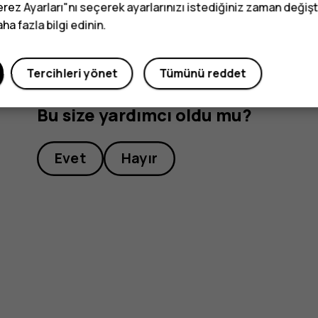
erez Ayarları"nı seçerek ayarlarınızı istediğiniz zaman değişti
a fazla bilgi edinin.
Tercihleri yönet
Tümünü reddet
Bu size yardımcı oldu mu?
Evet
Hayır