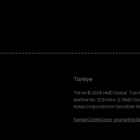
Tuşlu telef
Türkiye
Çocuklar iç
TM ve © 2026 HMD Global. Tüm hakl
İşletme No. 2724044-2. HMD Global
Nokia Corporation'ın tescilli bir ti
telefonlar
Şartlar
Gizlilik
Çerez ayarları
Etik
S