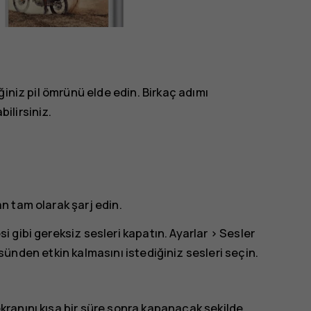
iniz pil ömrünü elde edin. Birkaç adımı
ilirsiniz.
an tam olarak şarj edin.
si gibi gereksiz sesleri kapatın.
Ayarlar
>
Sesler
nden etkin kalmasını istediğiniz sesleri seçin.
ekranını kısa bir süre sonra kapanacak şekilde