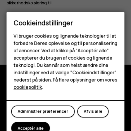
sikkerhedskopiering til.
Cookieindstillinger
Smartphones
Vi bruger cookies og lignende teknologier til at
forbedre Deres oplevelse og til personalisering
Synes du, dette var nyttigt?
Feature-telefoner
af annoncer. Ved at klikke på "Acceptér alle"
Tilbehør
accepterer du brugen af cookies og lignende
Ja
Nej
teknologi. Du kan når som helst ændre dine
HMD Terra M
indstillinger ved at vælge "Cookieindstillinger"
nederst på siden. Få flere oplysninger om vores
Tablets
Udforsk
cookiepolitik
.
Om
Min konto
Planet and people
Administrer præferencer
Afvis alle
Support
Acceptér alle