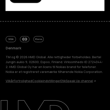
Facebook
Instagram
Tiktok
Youtube
Linkedin
Discord
Denmark
TM og © 2026 HMD Global. Alle rettigheder forbeholdes. Bertel
Jungin aukio 9, 02600, Espoo, Finland. Virksomheds-ID 2724044-
2. HMD Global Oy har en licens til Nokias brand for telefoner.
Nokia er et registreret varemærke tilhørende Nokia Corporation.
Vilkår
Fortrolighed
Cookieindstillinger
Etik
Speak Up channel
Om
Reparer, genbrug, genanvend