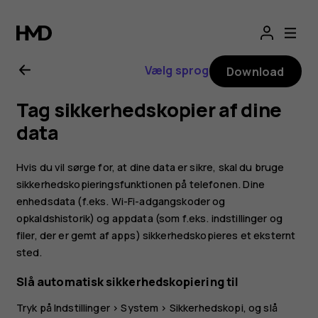
Brugervejledning
til
Vælg sprog
Download
Nokia
Tag sikkerhedskopier af dine
G11
data
Hvis du vil sørge for, at dine data er sikre, skal du bruge
sikkerhedskopieringsfunktionen på telefonen. Dine
enhedsdata (f.eks. Wi-Fi-adgangskoder og
opkaldshistorik) og appdata (som f.eks. indstillinger og
filer, der er gemt af apps) sikkerhedskopieres et eksternt
sted.
Slå automatisk sikkerhedskopiering til
Tryk på
Indstillinger
>
System
>
Sikkerhedskopi
, og slå