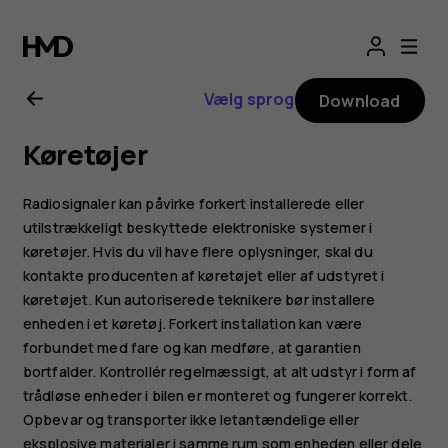
Brugervejledning
til
Vælg sprog
Download
Nokia
Køretøjer
G11
Radiosignaler kan påvirke forkert installerede eller
utilstrækkeligt beskyttede elektroniske systemer i
køretøjer. Hvis du vil have flere oplysninger, skal du
kontakte producenten af køretøjet eller af udstyret i
køretøjet. Kun autoriserede teknikere bør installere
enheden i et køretøj. Forkert installation kan være
forbundet med fare og kan medføre, at garantien
bortfalder. Kontrollér regelmæssigt, at alt udstyr i form af
trådløse enheder i bilen er monteret og fungerer korrekt.
Opbevar og transporter ikke letantændelige eller
eksplosive materialer i samme rum som enheden eller dele