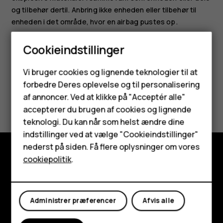
og tilbehør dertil. Anbring ikke enheden eller tilbehør til
enheden i det område, hvor en airbag pustes op.
Cookieindstillinger
Smartphones
Vi bruger cookies og lignende teknologier til at
forbedre Deres oplevelse og til personalisering
Feature-telefoner
Synes du, dette var nyttigt?
af annoncer. Ved at klikke på "Acceptér alle"
Tilbehør
accepterer du brugen af cookies og lignende
teknologi. Du kan når som helst ændre dine
Ja
Nej
HMD Terra M
indstillinger ved at vælge "Cookieindstillinger"
nederst på siden. Få flere oplysninger om vores
Tablets
cookiepolitik
.
Udforsk
Min konto
Om
Administrer præferencer
Afvis alle
Planet and people