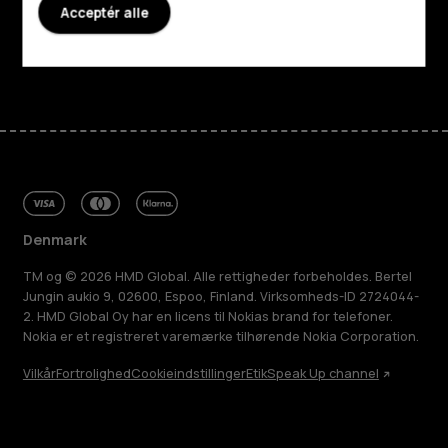
Acceptér alle
Support
Facebook
Instagram
Tiktok
Youtube
Linkedin
Discord
Denmark
TM og © 2026 HMD Global. Alle rettigheder forbeholdes. Bertel
Jungin aukio 9, 02600, Espoo, Finland. Virksomheds-ID 2724044-
2. HMD Global Oy har en licens til Nokias brand for telefoner.
Nokia er et registreret varemærke tilhørende Nokia Corporation.
Vilkår
Fortrolighed
Cookieindstillinger
Etik
Speak Up channel