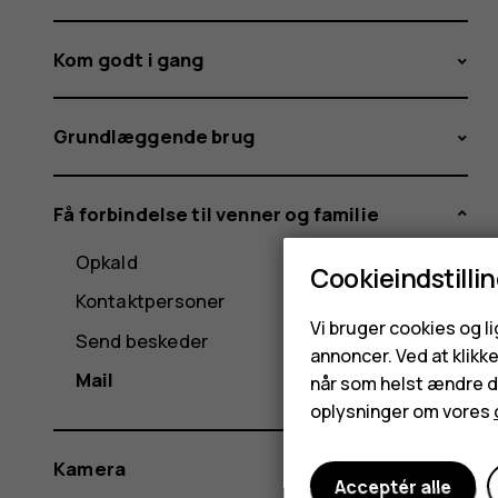
Kom godt i gang
Grundlæggende brug
Få forbindelse til venner og familie
Opkald
Cookieindstilli
Kontaktpersoner
Vi bruger cookies og l
Send beskeder
annoncer. Ved at klikk
Mail
når som helst ændre di
oplysninger om vores
Kamera
Acceptér alle