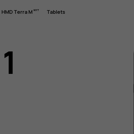
jledning
HMD Terra M
Tablets
11