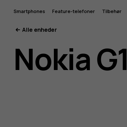
Brugerve
Smartphones
Feature-telefoner
Tilbehør
Min konto
Alle enheder
til
Nokia G
Nokia
G11