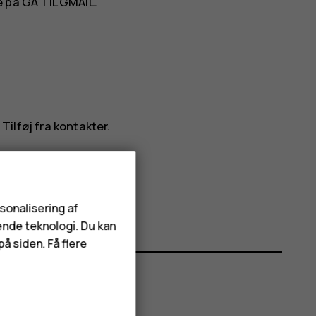
ke på
GÅ TIL GMAIL
.
>
Tilføj fra kontakter
.
rsonalisering af
ende teknologi. Du kan
å siden. Få flere