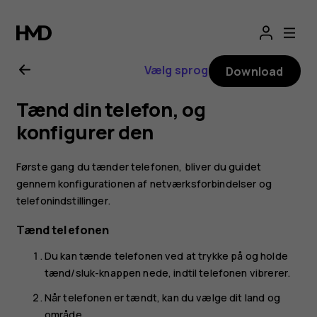
Brugervejledning
til
Vælg sprog
Download
Nokia
Tænd din telefon, og
G11
konfigurer den
Første gang du tænder telefonen, bliver du guidet
gennem konfigurationen af netværksforbindelser og
telefonindstillinger.
Tænd telefonen
Du kan tænde telefonen ved at trykke på og holde
tænd/sluk-knappen nede, indtil telefonen vibrerer.
Når telefonen er tændt, kan du vælge dit land og
område.