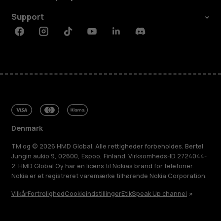
Support
Facebook
Instagram
Tiktok
Youtube
Linkedin
Discord
Denmark
TM og © 2026 HMD Global. Alle rettigheder forbeholdes. Bertel
Jungin aukio 9, 02600, Espoo, Finland. Virksomheds-ID 2724044-
2. HMD Global Oy har en licens til Nokias brand for telefoner.
Nokia er et registreret varemærke tilhørende Nokia Corporation.
Vilkår
Fortrolighed
Cookieindstillinger
Etik
Speak Up channel