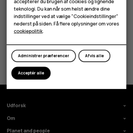
Tilbehør
accepterer du brugen af cookies og lignende
Vælg de data, der skal gendannes på din nye
teknologi. Du kan når som helst ændre dine
HMD Terra M
telefon. Synkroniseringen starter automatisk, når
indstillinger ved at vælge "Cookieindstillinger"
telefonen har forbindelse til internettet.
nederst på siden. Få flere oplysninger om vores
Tablets
cookiepolitik
.
Min konto
Administrer præferencer
Afvis alle
Synes du, dette var nyttigt?
Acceptér alle
Ja
Nej
Udforsk
Om
Planet and people