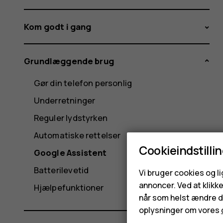
Kom godt i gang
Grundlæggende brug
Gør din telefon personlig
Underretninger
Reguler lydstyrken
Automatiske rettelser
Cookieindstilli
Google Assistent
Batterilevetid
Vi bruger cookies og l
annoncer. Ved at klikk
Hjælpefunktioner
når som helst ændre di
oplysninger om vores