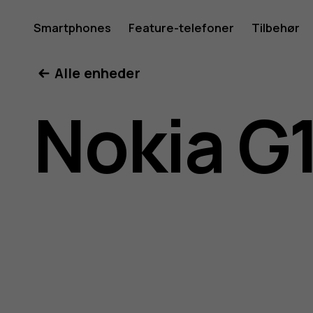
Brugerve
Smartphones
Feature-telefoner
Tilbehør
Min konto
Alle enheder
til
Nokia G
Nokia
G11