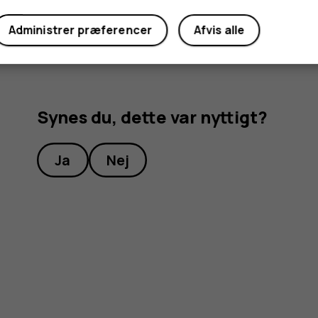
Administrer præferencer
Afvis alle
Synes du, dette var nyttigt?
Ja
Nej