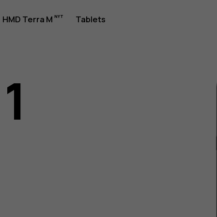
jledning
HMD Terra M
Tablets
11