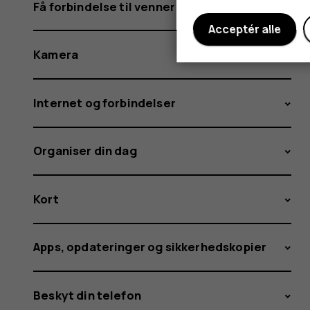
Få forbindelse til venner og familie
Acceptér alle
Kamera
Internet og forbindelser
Organiser din dag
Kort
Apps, opdateringer og sikkerhedskopier
Beskyt din telefon