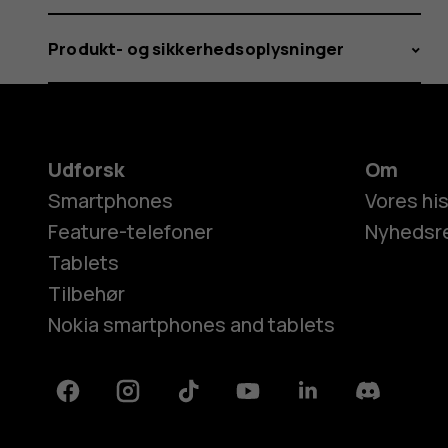
Produkt- og sikkerhedsoplysninger
Udforsk
Om
Smartphones
Vores his
Feature-telefoner
Nyhedsr
Tablets
Tilbehør
Nokia smartphones and tablets
Facebook
Instagram
Tiktok
Youtube
Linkedin
Discord