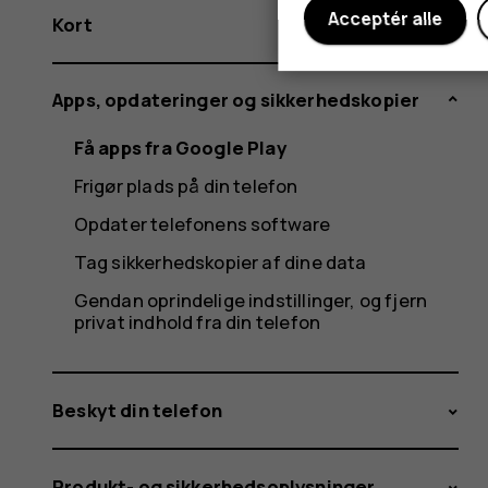
Acceptér alle
Kort
Apps, opdateringer og sikkerhedskopier
Få apps fra Google Play
Frigør plads på din telefon
Opdater telefonens software
Tag sikkerhedskopier af dine data
Gendan oprindelige indstillinger, og fjern
privat indhold fra din telefon
Beskyt din telefon
Produkt- og sikkerhedsoplysninger