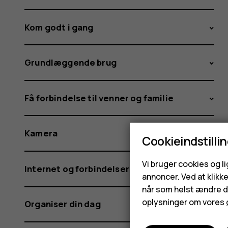
Kom godt i gang
Grundlæggende brug
Få forbindelse til venner og familie
Kamera
Cookieindstilli
Vi bruger cookies og l
Internet og forbindelser
annoncer. Ved at klikk
når som helst ændre di
oplysninger om vores
Organiser din dag