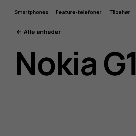
Brugerve
Smartphones
Feature-telefoner
Tilbehør
Min konto
Alle enheder
til
Nokia G
Nokia
G11