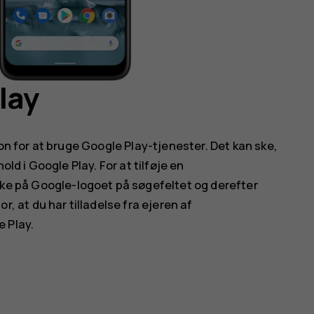
lay
fon for at bruge Google Play-tjenester. Det kan ske,
old i Google Play. For at tilføje en
ykke på Google-logoet på søgefeltet og derefter
for, at du har tilladelse fra ejeren af
 Play.