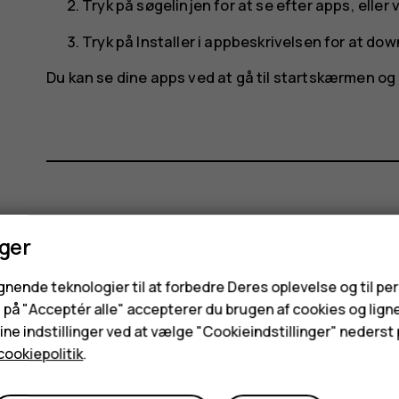
Tryk på søgelinjen for at se efter apps, eller
Tryk på
Installer
i appbeskrivelsen for at dow
Du kan se dine apps ved at gå til startskærmen o
Synes du, dette var nyttigt?
nger
Ja
Nej
ignende teknologier til at forbedre Deres oplevelse og til pe
e på "Acceptér alle" accepterer du brugen af cookies og lign
ne indstillinger ved at vælge "Cookieindstillinger" nederst p
cookiepolitik
.