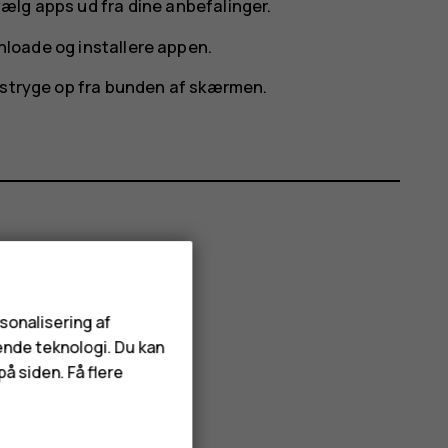
 vælg apps ud fra dine anbefalinger.
nloade og installere appen.
g stryge op fra bunden af skærmen.
rsonalisering af
ende teknologi. Du kan
å siden. Få flere