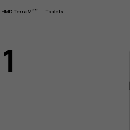
jledning
HMD Terra M
Tablets
11