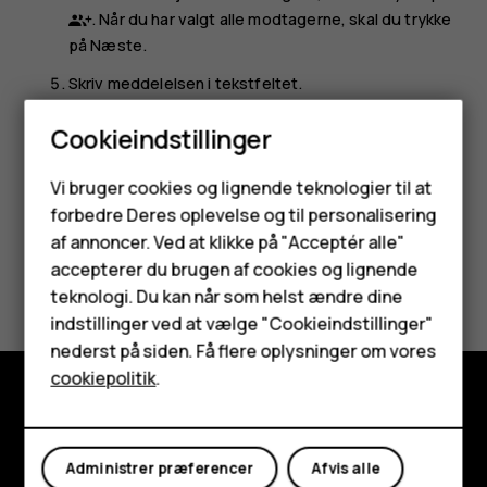
. Når du har valgt alle modtagerne, skal du trykke
på
Næste
.
Skriv meddelelsen i tekstfeltet.
Tryk på
.
send
Cookieindstillinger
Smartphones
Vi bruger cookies og lignende teknologier til at
forbedre Deres oplevelse og til personalisering
Feature-telefoner
af annoncer. Ved at klikke på "Acceptér alle"
Tilbehør
accepterer du brugen af cookies og lignende
Synes du, dette var nyttigt?
teknologi. Du kan når som helst ændre dine
HMD Terra M
indstillinger ved at vælge "Cookieindstillinger"
Ja
Nej
nederst på siden. Få flere oplysninger om vores
Tablets
cookiepolitik
.
Min konto
Udforsk
Administrer præferencer
Afvis alle
Om