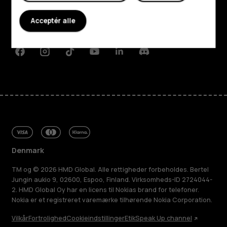
Planet and people
Acceptér alle
Support
Facebook
Instagram
Tiktok
Youtube
Linkedin
Discord
Denmark
TM og © 2026 HMD Global. Alle rettigheder forbeholdes. Bertel
Jungin aukio 9, 02600, Espoo, Finland. Virksomheds-ID 2724044-
2. HMD Global Oy har en licens til Nokias brand for telefoner.
Nokia er et registreret varemærke tilhørende Nokia Corporation.
Vilkår
Fortrolighed
Cookieindstillinger
Etik
Speak Up channel