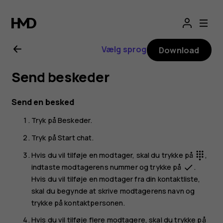
Brugervejledning
til
Vælg sprog
Download
Nokia
Send beskeder
G11
Send en besked
Tryk på
Beskeder
.
Tryk på
Start chat
.
Hvis du vil tilføje en modtager, skal du trykke på
,
dialpad
indtaste modtagerens nummer og trykke på
.
done
Hvis du vil tilføje en modtager fra din kontaktliste,
skal du begynde at skrive modtagerens navn og
trykke på kontaktpersonen.
Hvis du vil tilføje flere modtagere, skal du trykke på