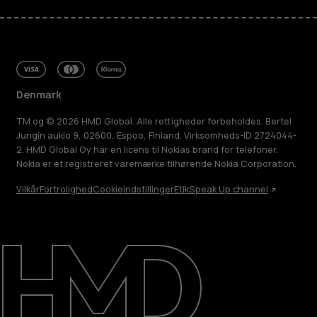
Denmark
TM og © 2026 HMD Global. Alle rettigheder forbeholdes. Bertel
Jungin aukio 9, 02600, Espoo, Finland. Virksomheds-ID 2724044-
2. HMD Global Oy har en licens til Nokias brand for telefoner.
Nokia er et registreret varemærke tilhørende Nokia Corporation.
Vilkår
Fortrolighed
Cookieindstillinger
Etik
Speak Up channel
Om
Reparer, genbrug, genanvend
Support
Denmark