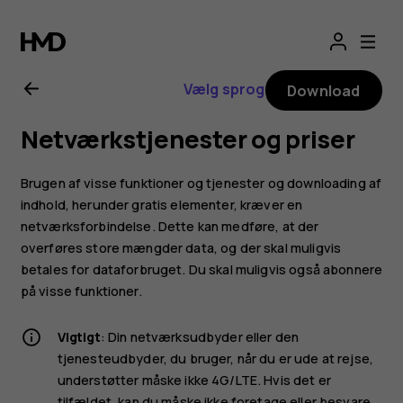
Brugervejledning
til
Vælg sprog
Download
Nokia
Netværkstjenester og priser
G11
Brugen af visse funktioner og tjenester og downloading af
indhold, herunder gratis elementer, kræver en
netværksforbindelse. Dette kan medføre, at der
overføres store mængder data, og der skal muligvis
betales for dataforbruget. Du skal muligvis også abonnere
på visse funktioner.
Vigtigt
: Din netværksudbyder eller den
tjenesteudbyder, du bruger, når du er ude at rejse,
understøtter måske ikke 4G/LTE. Hvis det er
tilfældet, kan du måske ikke foretage eller besvare