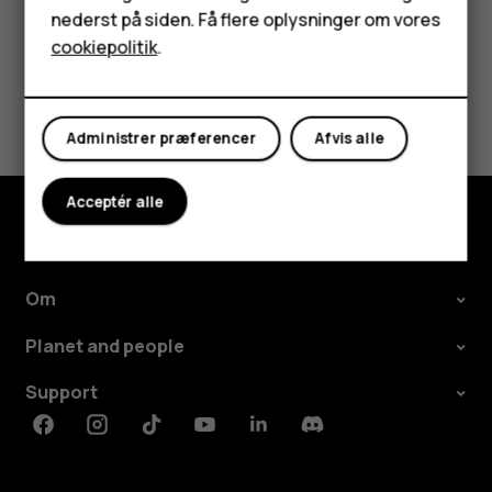
nederst på siden. Få flere oplysninger om vores
Tablets
cookiepolitik
.
Min konto
Synes du, dette var nyttigt?
Administrer præferencer
Afvis alle
Ja
Nej
Acceptér alle
Udforsk
Om
Planet and people
Support
Facebook
Instagram
Tiktok
Youtube
Linkedin
Discord