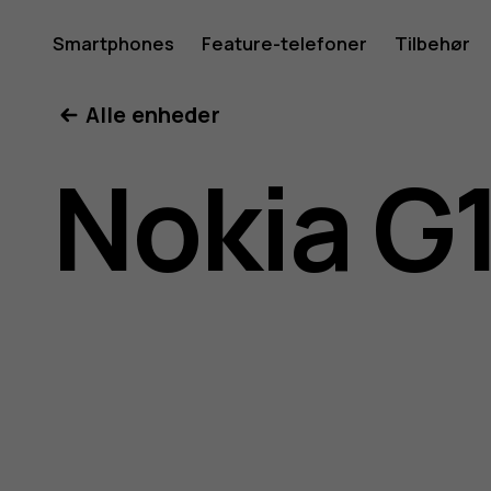
Brugerve
Smartphones
Feature-telefoner
Tilbehør
Min konto
Alle enheder
til
Nokia G
Nokia
G11