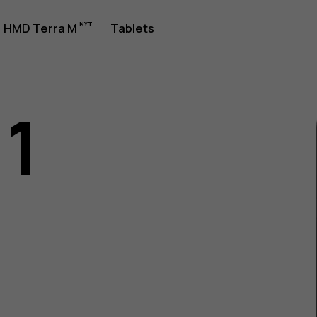
jledning
HMD Terra M
Tablets
11