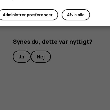
Administrer præferencer
Afvis alle
Synes du, dette var nyttigt?
Ja
Nej