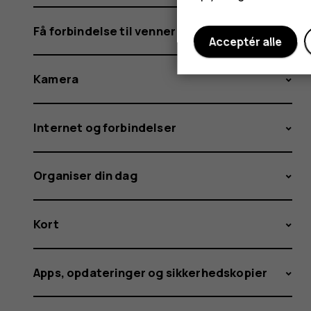
Få forbindelse til venner og familie
Acceptér alle
Kamera
Internet og forbindelser
Organiser din dag
Kort
Apps, opdateringer og sikkerhedskopier