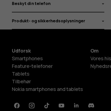
Beskyt din telefon
Produkt- og sikkerhedsoplysninger
Udforsk
Om
Smartphones
Vores his
Feature-telefoner
Nyhedsr
Tablets
Tilbehør
Nokia smartphones and tablets
Facebook
Instagram
Tiktok
Youtube
Linkedin
Discord