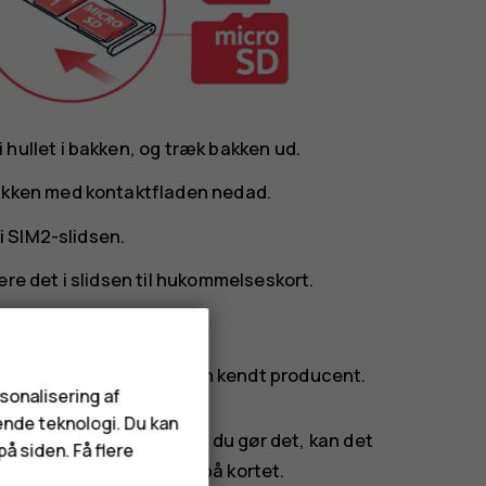
hullet i bakken, og træk bakken ud.
bakken med kontaktfladen nedad.
 i SIM2-slidsen.
re det i slidsen til hukommelseskort.
t på op til 512 GB fra en kendt producent.
rsonalisering af
ende teknologi. Du kan
 en app bruger det. Hvis du gør det, kan det
å siden. Få flere
 de data, der er gemt på kortet.