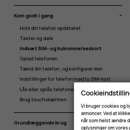
Kom godt i gang
Hold din telefon opdateret
Taster og dele
Indsæt SIM- og hukommelseskort
Oplad telefonen
Tænd din telefon, og konfigurer den
Indstillinger for telefon med to SIM-kort
Lås eller oplås telefonen
Cookieindstilli
Brug touchskærmen
Vi bruger cookies og l
annoncer. Ved at klikk
når som helst ændre di
Grundlæggende brug
oplysninger om vores