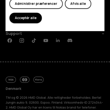
Udforsk
Administrer præferencer
Afvis alle
Om
Acceptér alle
Planet and people
Support
Facebook
Instagram
Tiktok
Youtube
Linkedin
Discord
Denmark
TM og © 2026 HMD Global. Alle rettigheder forbeholdes. Bertel
Jungin aukio 9, 02600, Espoo, Finland. Virksomheds-ID 2724044-
2. HMD Global Oy har en licens til Nokias brand for telefoner.