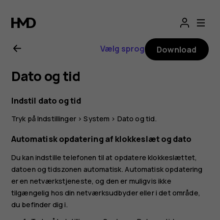
Brugervejledning
til
Vælg sprog
Download
Nokia
Dato og tid
G11
Indstil dato og tid
Tryk på
Indstillinger
>
System
>
Dato og tid
.
Automatisk opdatering af klokkeslæt og dato
Du kan indstille telefonen til at opdatere klokkeslættet,
datoen og tidszonen automatisk. Automatisk opdatering
er en netværkstjeneste, og den er muligvis ikke
tilgængelig hos din netværksudbyder eller i det område,
du befinder dig i.