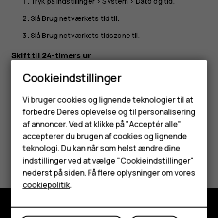
Tryk på
Indstillinger
>
System
>
Dato og tid
.
Slå
Brug netværkets tid
til.
Slå
Brug netværkets tidszone
til.
Skift til 24-timers ur
Tryk på
Indstillinger
>
System
>
Dato og tid
, og slå
Brug
Cookieindstillinger
24-timersformat
til.
Smartphones
Vi bruger cookies og lignende teknologier til at
forbedre Deres oplevelse og til personalisering
Feature-telefoner
af annoncer. Ved at klikke på "Acceptér alle"
Tilbehør
accepterer du brugen af cookies og lignende
teknologi. Du kan når som helst ændre dine
Synes du, dette var nyttigt?
HMD Terra M
indstillinger ved at vælge "Cookieindstillinger"
nederst på siden. Få flere oplysninger om vores
Tablets
Ja
Nej
cookiepolitik
.
Min konto