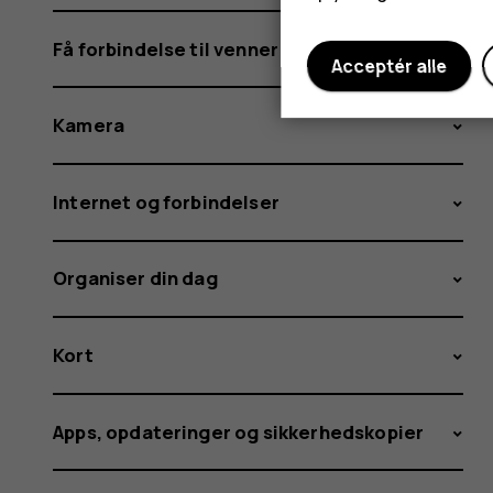
Få forbindelse til venner og familie
Acceptér alle
Kamera
Internet og forbindelser
Organiser din dag
Kort
Apps, opdateringer og sikkerhedskopier