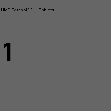
jledning
HMD Terra M
Tablets
11