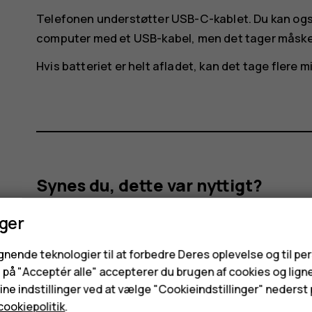
Telefonen understøtter USB-C-kablet. Du kan også
computer med et USB-kabel, men det tager måske
Hvis batteriet er helt afladet, kan det tage flere 
Synes du, dette var nyttigt?
nger
Ja
Nej
ignende teknologier til at forbedre Deres oplevelse og til pe
e på "Acceptér alle" accepterer du brugen af cookies og lign
ne indstillinger ved at vælge "Cookieindstillinger" nederst p
cookiepolitik
.