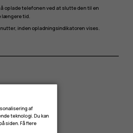
 oplade telefonen ved at slutte den til en
 længere tid.
minutter, inden opladningsindikatoren vises.
rsonalisering af
ende teknologi. Du kan
å siden. Få flere