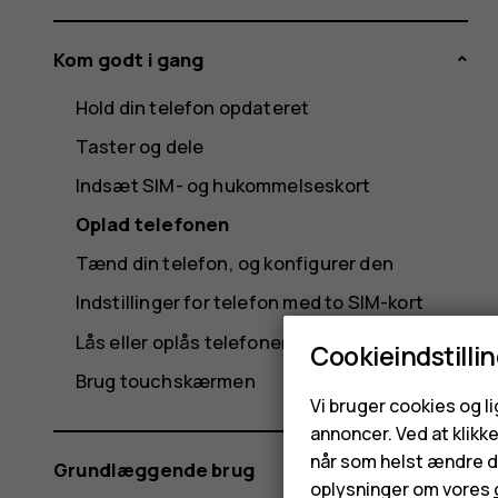
Kom godt i gang
Hold din telefon opdateret
Taster og dele
Indsæt SIM- og hukommelseskort
Oplad telefonen
Tænd din telefon, og konfigurer den
Indstillinger for telefon med to SIM-kort
Lås eller oplås telefonen
Cookieindstilli
Brug touchskærmen
Vi bruger cookies og l
annoncer. Ved at klikk
når som helst ændre di
Grundlæggende brug
oplysninger om vores