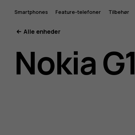
Brugerve
Smartphones
Feature-telefoner
Tilbehør
Min konto
Alle enheder
til
Nokia G
Nokia
G11