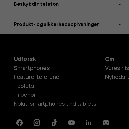
Beskyt din telefon
Produkt- og sikkerhedsoplysninger
Udforsk
Om
Smartphones
Vores his
Feature-telefoner
Nyhedsr
Tablets
Tilbehør
Nokia smartphones and tablets
Facebook
Instagram
Tiktok
Youtube
Linkedin
Discord