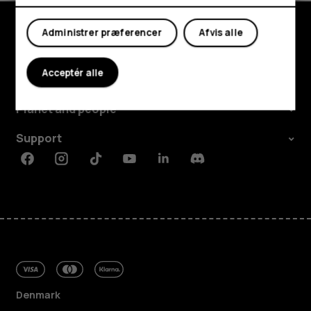
Min konto
Administrer præferencer
Afvis alle
Udforsk
Acceptér alle
Om
Planet and people
Support
Facebook
Instagram
Tiktok
Youtube
Linkedin
Discord
Denmark