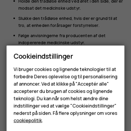
Holde den trådløse enhed ved øret i den side, der er
modsat det medicinske udstyr.
Slukke den trådløse enhed, hvis der er grund til at
tro, at enheden forårsager forstyrrelser.
Følge anvisningerne fra producenten af det
indopererede medicinske udstyr.
Kontakt din læge, hvis du har nogen spørgsmål
Cookieindstillinger
vedrørende brug af den trådløse enhed i forbindelse med
Smartphones
indopereret medicinsk udstyr.
Vi bruger cookies og lignende teknologier til at
forbedre Deres oplevelse og til personalisering
Feature-telefoner
af annoncer. Ved at klikke på "Acceptér alle"
Tilbehør
accepterer du brugen af cookies og lignende
teknologi. Du kan når som helst ændre dine
HMD Terra M
indstillinger ved at vælge "Cookieindstillinger"
Synes du, dette var nyttigt?
nederst på siden. Få flere oplysninger om vores
Tablets
cookiepolitik
.
Ja
Nej