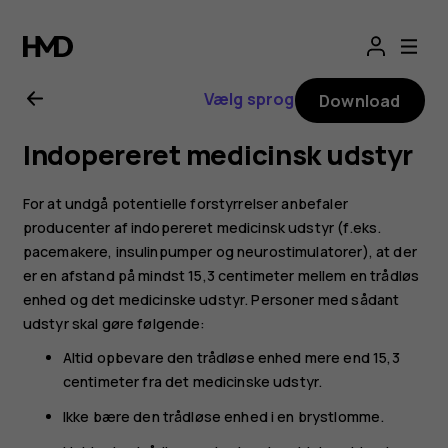
Brugervejledning
til
Vælg sprog
Download
Nokia
Indopereret medicinsk udstyr
G11
For at undgå potentielle forstyrrelser anbefaler
producenter af indopereret medicinsk udstyr (f.eks.
pacemakere, insulinpumper og neurostimulatorer), at der
er en afstand på mindst 15,3 centimeter mellem en trådløs
enhed og det medicinske udstyr. Personer med sådant
udstyr skal gøre følgende:
Altid opbevare den trådløse enhed mere end 15,3
centimeter fra det medicinske udstyr.
Ikke bære den trådløse enhed i en brystlomme.