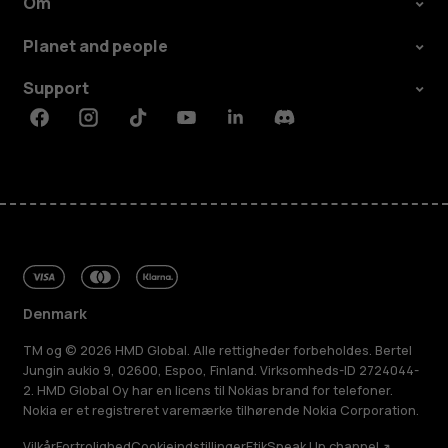
Om
Planet and people
Support
Facebook
Instagram
Tiktok
Youtube
Linkedin
Discord
Denmark
TM og © 2026 HMD Global. Alle rettigheder forbeholdes. Bertel
Jungin aukio 9, 02600, Espoo, Finland. Virksomheds-ID 2724044-
2. HMD Global Oy har en licens til Nokias brand for telefoner.
Nokia er et registreret varemærke tilhørende Nokia Corporation.
Vilkår
Fortrolighed
Cookieindstillinger
Etik
Speak Up channel