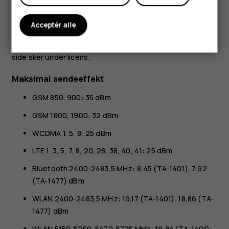
Android, Google og andre relaterede mærker og logoer er
varemærker tilhørende Google LLC.
Acceptér alle
Bluetooth-ordmærket og -logoerne ejes af Bluetooth SIG,
Inc., og enhver brug af sådanne mærker fra HMD Globals
side sker under licens.
Maksimal sendeeffekt
GSM 850, 900: 35 dBm
GSM 1800, 1900: 32 dBm
WCDMA 1, 5, 8: 25 dBm
LTE 1, 3, 5, 7, 8, 20, 28, 38, 40, 41: 25 dBm
Bluetooth 2400-2483,5 MHz: 8,45 (TA-1401), 7,92
(TA-1477) dBm
WLAN 2400-2483,5 MHz: 19,17 (TA-1401), 18,86 (TA-
1477) dBm
WLAN 5150-5250, 5470-5725 MHz: 19,84 (TA-1401),