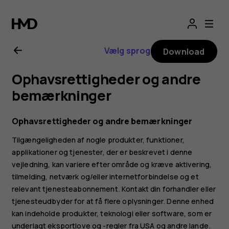
Brugervejledning
til
Vælg sprog
Download
Nokia
Ophavsrettigheder og andre
G11
bemærkninger
Ophavsrettigheder og andre bemærkninger
Tilgængeligheden af nogle produkter, funktioner,
applikationer og tjenester, der er beskrevet i denne
vejledning, kan variere efter område og kræve aktivering,
tilmelding, netværk og/eller internetforbindelse og et
relevant tjenesteabonnement. Kontakt din forhandler eller
tjenesteudbyder for at få flere oplysninger. Denne enhed
kan indeholde produkter, teknologi eller software, som er
underlagt eksportlove og -regler fra USA og andre lande.