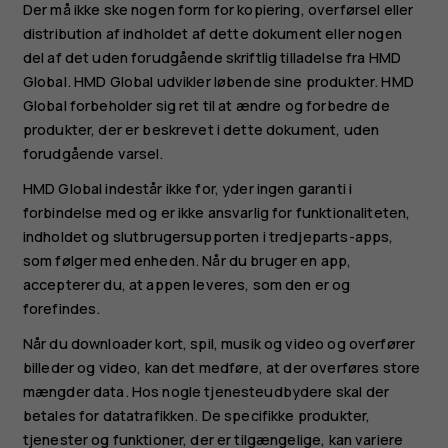
Der må ikke ske nogen form for kopiering, overførsel eller
distribution af indholdet af dette dokument eller nogen
del af det uden forudgående skriftlig tilladelse fra HMD
Global. HMD Global udvikler løbende sine produkter. HMD
Global forbeholder sig ret til at ændre og forbedre de
produkter, der er beskrevet i dette dokument, uden
forudgående varsel.
HMD Global indestår ikke for, yder ingen garanti i
forbindelse med og er ikke ansvarlig for funktionaliteten,
indholdet og slutbrugersupporten i tredjeparts-apps,
som følger med enheden. Når du bruger en app,
accepterer du, at appen leveres, som den er og
forefindes.
Når du downloader kort, spil, musik og video og overfører
billeder og video, kan det medføre, at der overføres store
mængder data. Hos nogle tjenesteudbydere skal der
betales for datatrafikken. De specifikke produkter,
tjenester og funktioner, der er tilgængelige, kan variere