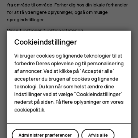
fra område til område. Forhør dig hos din lokale forhandler
for at få yderligere oplysninger, også om mulige
sprogindstillinger.
Visse funktioner, funktionaliteter og
produktspecifikationer kan være netværksafhængige og
Cookieindstillinger
underlagt yderligere vilkår, betingelser og gebyrer.
Smartphones
Vi bruger cookies og lignende teknologier til at
Alle specifikationer, funktioner og andre
forbedre Deres oplevelse og til personalisering
produktoplysninger kan ændres uden varsel.
Feature-telefoner
af annoncer. Ved at klikke på "Acceptér alle"
HMD Globals politik om beskyttelse af personlige
Tilbehør
accepterer du brugen af cookies og lignende
oplysninger, som er tilgængelig på
teknologi. Du kan når som helst ændre dine
[
http://www.hmd.com/privacy
]
HMD Terra M
indstillinger ved at vælge "Cookieindstillinger"
(
http://www.hmd.com/privacy
), gælder for din brug af
nederst på siden. Få flere oplysninger om vores
enheden.
Tablets
cookiepolitik
.
HMD Global Oy har eksklusiv licens til Nokia-mærket til
telefoner og tablets. Nokia er et registreret varemærke
Min konto
tilhørende Nokia Corporation.
Administrer præferencer
Afvis alle