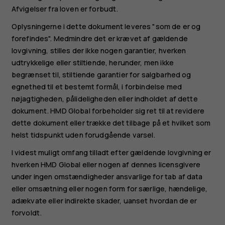
Afvigelser fra loven er forbudt.
Oplysningerne i dette dokument leveres "som de er og
forefindes". Medmindre det er krævet af gældende
lovgivning, stilles der ikke nogen garantier, hverken
udtrykkelige eller stiltiende, herunder, men ikke
begrænset til, stiltiende garantier for salgbarhed og
egnethed til et bestemt formål, i forbindelse med
nøjagtigheden, pålideligheden eller indholdet af dette
dokument. HMD Global forbeholder sig ret til at revidere
dette dokument eller trække det tilbage på et hvilket som
helst tidspunkt uden forudgående varsel.
I videst muligt omfang tilladt efter gældende lovgivning er
hverken HMD Global eller nogen af dennes licensgivere
under ingen omstændigheder ansvarlige for tab af data
eller omsætning eller nogen form for særlige, hændelige,
adækvate eller indirekte skader, uanset hvordan de er
forvoldt.