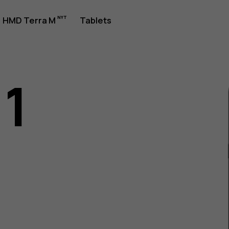
jledning
HMD Terra M
Tablets
11