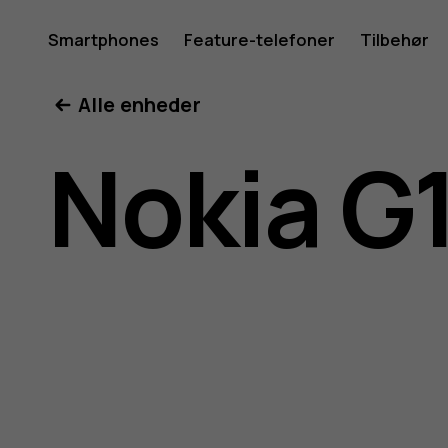
Brugerve
Smartphones
Feature-telefoner
Tilbehør
Min konto
Alle enheder
til
Nokia G
Nokia
G11