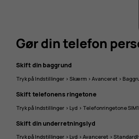
Gør din telefon pers
Skift din baggrund
Tryk på
Indstillinger
>
Skærm
>
Avanceret
>
Baggr
Skift telefonens ringetone
Tryk på
Indstillinger
>
Lyd
>
Telefonringetone SIM
Skift din underretningslyd
Tryk på
Indstillinger
>
Lyd
>
Avanceret
>
Standardl