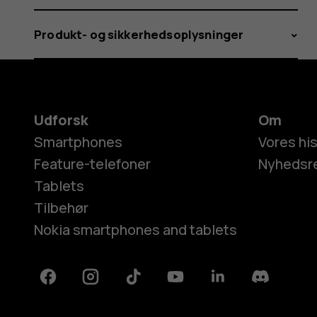
Produkt- og sikkerhedsoplysninger
Udforsk
Om
Smartphones
Vores his
Feature-telefoner
Nyhedsr
Tablets
Tilbehør
Nokia smartphones and tablets
Facebook
Instagram
Tiktok
Youtube
Linkedin
Discord