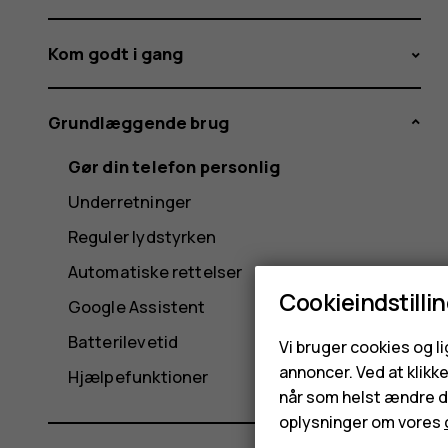
Kom godt i gang
Grundlæggende brug
Gør din telefon personlig
Underretninger
Reguler lydstyrken
Automatiske rettelser
Cookieindstilli
Google Assistent
Batterilevetid
Vi bruger cookies og l
annoncer. Ved at klikk
Hjælpefunktioner
når som helst ændre di
oplysninger om vores