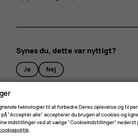
Synes du, dette var nyttigt?
Ja
Nej
nger
ignende teknologier til at forbedre Deres oplevelse og til pe
e på "Acceptér alle" accepterer du brugen af cookies og lign
ne indstillinger ved at vælge "Cookieindstillinger" nederst p
cookiepolitik
.