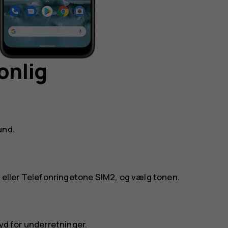
onlig
und
.
1
eller
Telefonringetone SIM2
, og vælg tonen.
yd for underretninger
.