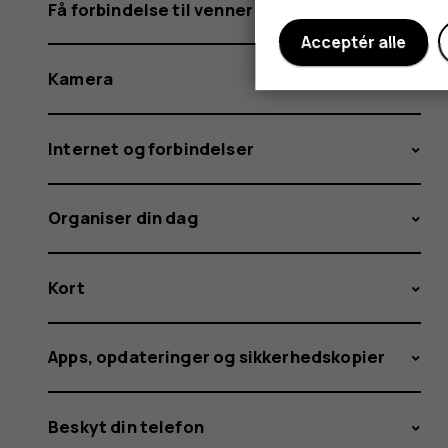
Få forbindelse til venner og familie
Acceptér alle
Kamera
Internet og forbindelser
Organiser din dag
Kort
Apps, opdateringer og sikkerhedskopier
Beskyt din telefon